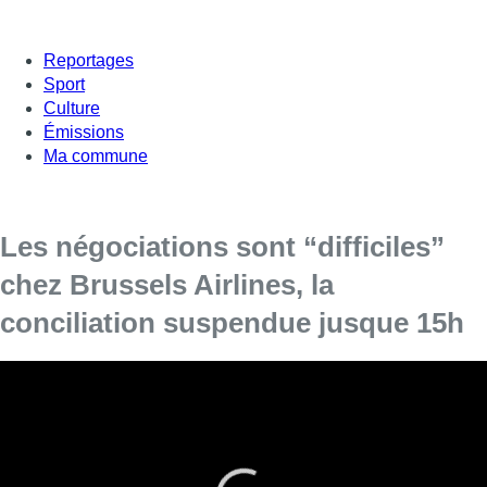
Reportages
Sport
Culture
Émissions
Ma commune
Les négociations sont “difficiles”
chez Brussels Airlines, la
conciliation suspendue jusque 15h
La réunion de conciliation au siège de Brussels Airlines
entre les représentants des pilotes et la direction de la
compagnie aérienne a été suspendue peu après 12h00 et
reprendra vers 15h00 lundi après-midi, a-t-on appris
auprès des syndicats.