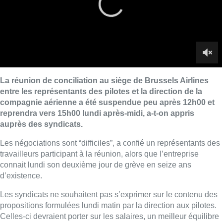
Les négociations sont “difficiles”, a confié un représentants des
travailleurs participant à la réunion, alors que l’entreprise
connait lundi son deuxième jour de grève en seize ans
d’existence.
Les syndicats ne souhaitent pas s’exprimer sur le contenu des
propositions formulées lundi matin par la direction aux pilotes.
Celles-ci devraient porter sur les salaires, un meilleur équilibre
entre vies privée et professionnelle et sur les pensions. La
grève de mercredi est maintenue, a cependant affirmé Didier
Lebbe, secrétaire permanent CNE, rappelant que 80% des
pilotes s’étaient montré favorables, la semaine dernière, à cette
double grève.
De nombreux pilotes grévistes étaient d’ailleurs présents
devant le siège de Brussels Airlines, à Diegem, lundi afin de
manifester leur désaccord avec les propositions qu’ils ont
reçues jusqu’à présent.
Quelque 75% des vols de la compagnie étaient annulés lundi
et le même chiffre devrait être d’actualité mercredi. Le reste des