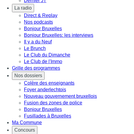
Dernier JT
La radio
Direct & Replay
Nos podcasts
Bonjour Bruxelles
Bonjour Bruxelles: les interviews
Il y a du Neuf
Le Brunch
Le Club du Dimanche
Le Club de l'Immo
Grille des programmes
Nos dossiers
Colère des enseignants
Foyer anderlechtois
Nouveau gouvernement bruxellois
Fusion des zones de police
Bonjour Bruxelles
Fusillades à Bruxelles
Ma Commune
Concours