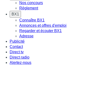
Nos concours
Règlement
BX1
Connaître BX1
Annonces et offres d'emploi
Regarder et écouter BX1
Adresse
Publicité
Contact
Direct tv
Direct radio
Alertez-nous