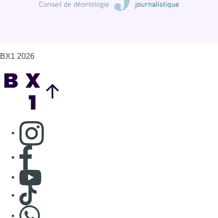
Consulter page Facebook
Consulter Youtube
Consulter TikTok
Nous rejoindre sur Whatsapp
S'abonner à notre newsletter
Connaître BX1
Publicité
Offres d'emploi
Contact
Mentions légales
Politique de cookies (UE)
Gérer les cookies