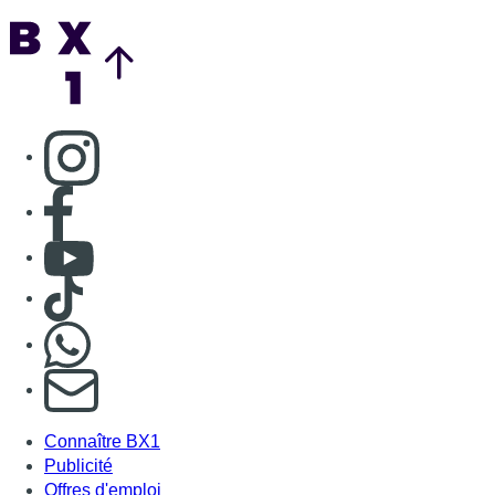
Back to top
Consulter page Instagram
Consulter page Facebook
Consulter Youtube
Consulter TikTok
Nous rejoindre sur Whatsapp
S'abonner à notre newsletter
Connaître BX1
Publicité
Offres d'emploi