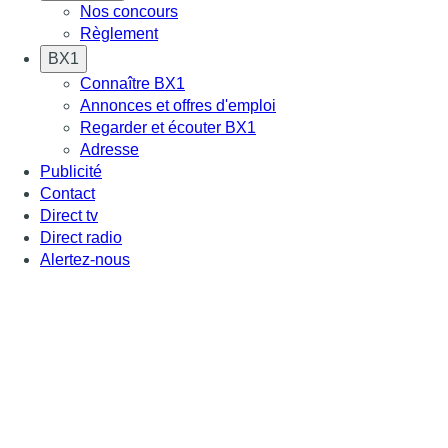
Nos concours
Règlement
BX1
Connaître BX1
Annonces et offres d'emploi
Regarder et écouter BX1
Adresse
Publicité
Contact
Direct tv
Direct radio
Alertez-nous