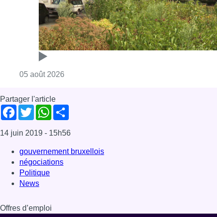
Consulter l'article "Réaménagement de l’ave
05 août 2026
Partager l'article
Facebook
Twitter
WhatsApp
Share
14 juin 2019
- 15h56
gouvernement bruxellois
négociations
Politique
News
Offres d’emploi