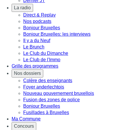
Dernier JT
La radio
Direct & Replay
Nos podcasts
Bonjour Bruxelles
Bonjour Bruxelles: les interviews
Il y a du Neuf
Le Brunch
Le Club du Dimanche
Le Club de l'Immo
Grille des programmes
Nos dossiers
Colère des enseignants
Foyer anderlechtois
Nouveau gouvernement bruxellois
Fusion des zones de police
Bonjour Bruxelles
Fusillades à Bruxelles
Ma Commune
Concours