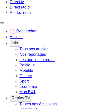
Direct tv
Direct radio
Alertez-nous
Déclencher le menu
Rechercher
Accueil
Info
Tous nos articles
Nos reportages
Le zoom de la rédac'
Politique
Mobilité
Culture
Sport
Économie
Mon BX1
Replay TV
Toutes nos émissions