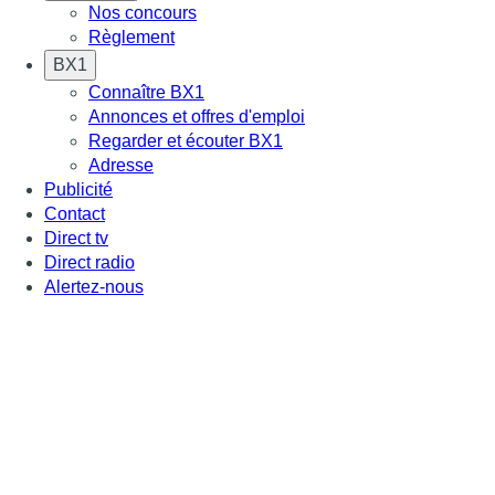
Nos concours
Règlement
BX1
Connaître BX1
Annonces et offres d'emploi
Regarder et écouter BX1
Adresse
Publicité
Contact
Direct tv
Direct radio
Alertez-nous