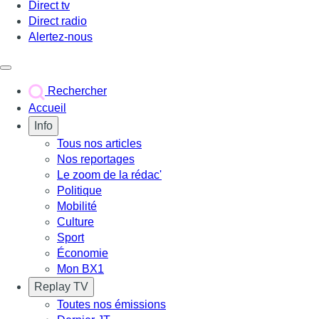
Direct tv
Direct radio
Alertez-nous
Déclencher le menu
Rechercher
Accueil
Info
Tous nos articles
Nos reportages
Le zoom de la rédac'
Politique
Mobilité
Culture
Sport
Économie
Mon BX1
Replay TV
Toutes nos émissions