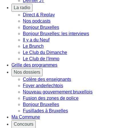
Dernier JT
La radio
Direct & Replay
Nos podcasts
Bonjour Bruxelles
Bonjour Bruxelles: les interviews
Il y a du Neuf
Le Brunch
Le Club du Dimanche
Le Club de l'Immo
Grille des programmes
Nos dossiers
Colère des enseignants
Foyer anderlechtois
Nouveau gouvernement bruxellois
Fusion des zones de police
Bonjour Bruxelles
Fusillades à Bruxelles
Ma Commune
Concours