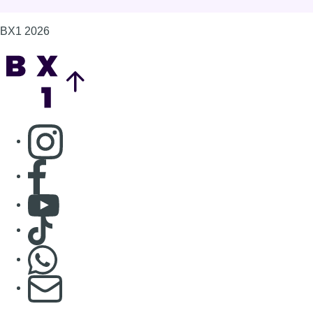
BX1 2026
Back to top
Consulter page Instagram
Consulter page Facebook
Consulter Youtube
Consulter TikTok
Nous rejoindre sur Whatsapp
S'abonner à notre newsletter