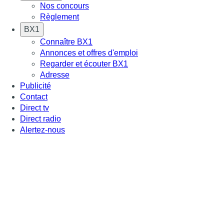
Nos concours
Règlement
BX1
Connaître BX1
Annonces et offres d'emploi
Regarder et écouter BX1
Adresse
Publicité
Contact
Direct tv
Direct radio
Alertez-nous