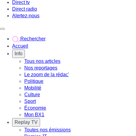
Direct tv
Direct radio
Alertez-nous
Déclencher le menu
Rechercher
Accueil
Info
Tous nos articles
Nos reportages
Le zoom de la rédac'
Politique
Mobilité
Culture
Sport
Économie
Mon BX1
Replay TV
Toutes nos émissions