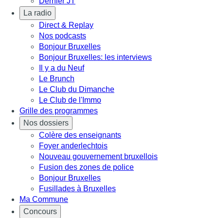
Dernier JT
La radio
Direct & Replay
Nos podcasts
Bonjour Bruxelles
Bonjour Bruxelles: les interviews
Il y a du Neuf
Le Brunch
Le Club du Dimanche
Le Club de l'Immo
Grille des programmes
Nos dossiers
Colère des enseignants
Foyer anderlechtois
Nouveau gouvernement bruxellois
Fusion des zones de police
Bonjour Bruxelles
Fusillades à Bruxelles
Ma Commune
Concours