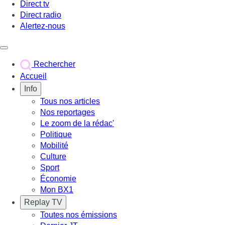
Direct tv
Direct radio
Alertez-nous
Déclencher le menu
Rechercher
Accueil
Info
Tous nos articles
Nos reportages
Le zoom de la rédac'
Politique
Mobilité
Culture
Sport
Économie
Mon BX1
Replay TV
Toutes nos émissions