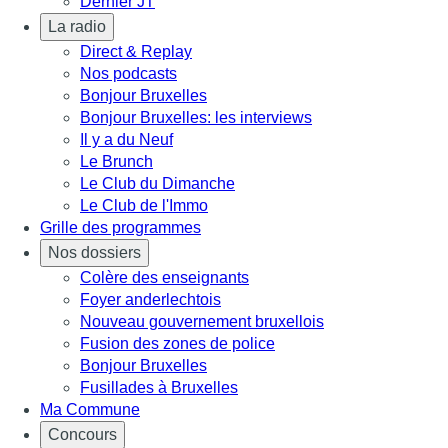
Dernier JT
La radio
Direct & Replay
Nos podcasts
Bonjour Bruxelles
Bonjour Bruxelles: les interviews
Il y a du Neuf
Le Brunch
Le Club du Dimanche
Le Club de l'Immo
Grille des programmes
Nos dossiers
Colère des enseignants
Foyer anderlechtois
Nouveau gouvernement bruxellois
Fusion des zones de police
Bonjour Bruxelles
Fusillades à Bruxelles
Ma Commune
Concours