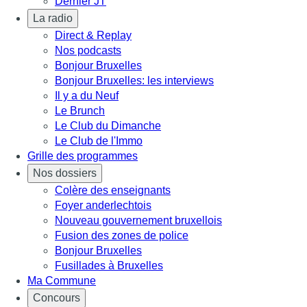
Dernier JT
La radio
Direct & Replay
Nos podcasts
Bonjour Bruxelles
Bonjour Bruxelles: les interviews
Il y a du Neuf
Le Brunch
Le Club du Dimanche
Le Club de l'Immo
Grille des programmes
Nos dossiers
Colère des enseignants
Foyer anderlechtois
Nouveau gouvernement bruxellois
Fusion des zones de police
Bonjour Bruxelles
Fusillades à Bruxelles
Ma Commune
Concours