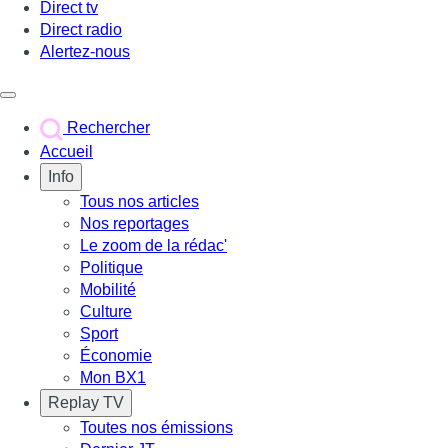
Direct tv
Direct radio
Alertez-nous
Déclencher le menu
Rechercher
Accueil
Info
Tous nos articles
Nos reportages
Le zoom de la rédac'
Politique
Mobilité
Culture
Sport
Économie
Mon BX1
Replay TV
Toutes nos émissions