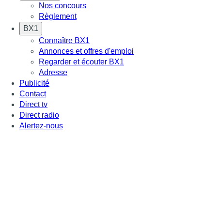
Nos concours
Règlement
BX1
Connaître BX1
Annonces et offres d'emploi
Regarder et écouter BX1
Adresse
Publicité
Contact
Direct tv
Direct radio
Alertez-nous