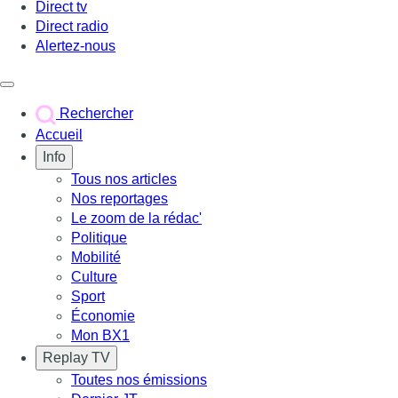
Direct tv
Direct radio
Alertez-nous
Déclencher le menu
Rechercher
Accueil
Info
Tous nos articles
Nos reportages
Le zoom de la rédac'
Politique
Mobilité
Culture
Sport
Économie
Mon BX1
Replay TV
Toutes nos émissions