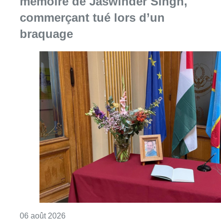
Consulter l'article "La Commune d’Ixelles 
06 août 2026
Partager l'article
Facebook
Twitter
WhatsApp
Share
23 juillet 2023
- 15h10
Concert
Mylene Farmer
Stade Roi Baudouin
Culture
News