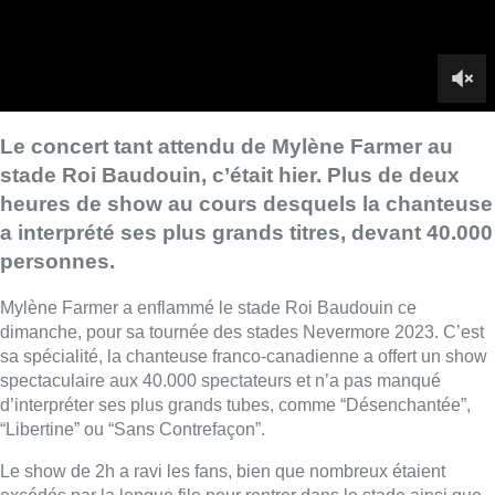
Mylène Farmer a enflammé le stade Roi Baudouin ce
dimanche, pour sa tournée des stades Nevermore 2023. C’est
sa spécialité, la chanteuse franco-canadienne a offert un show
spectaculaire aux 40.000 spectateurs et n’a pas manqué
d’interpréter ses plus grands tubes, comme “Désenchantée”,
“Libertine” ou “Sans Contrefaçon”.
Le show de 2h a ravi les fans, bien que nombreux étaient
excédés par la longue file pour rentrer dans le stade ainsi que
par son retard d’une heure.
La chanteuse n’avait plus chanté au stade Roi Baudouin
depuis 2009. Il s’agissait de son 16ème concert en Belgique,
en six tournées.
M.D. – Photo : BX1
Lire aussi :
Saint-Géry : un ancien bras de la