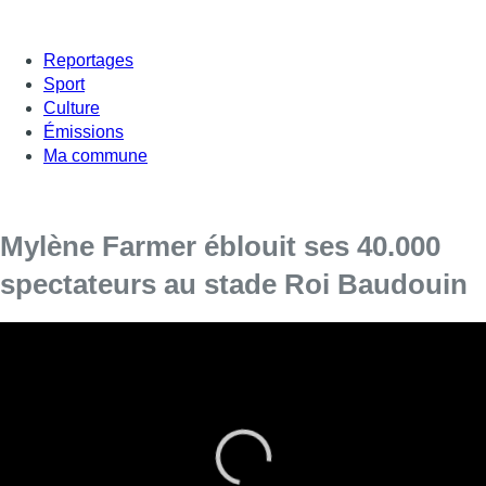
Reportages
Sport
Culture
Émissions
Ma commune
Mylène Farmer éblouit ses 40.000
spectateurs au stade Roi Baudouin
Le concert tant attendu de Mylène Farmer au
stade Roi Baudouin, c’était hier. Plus de deux
heures de show au cours desquels la chanteuse
a interprété ses plus grands titres, devant 40.000
personnes.