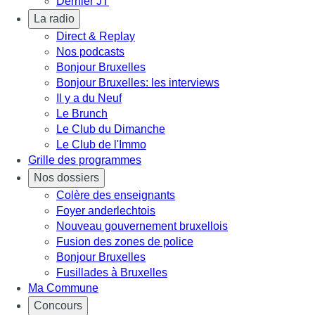
Dernier JT
La radio
Direct & Replay
Nos podcasts
Bonjour Bruxelles
Bonjour Bruxelles: les interviews
Il y a du Neuf
Le Brunch
Le Club du Dimanche
Le Club de l'Immo
Grille des programmes
Nos dossiers
Colère des enseignants
Foyer anderlechtois
Nouveau gouvernement bruxellois
Fusion des zones de police
Bonjour Bruxelles
Fusillades à Bruxelles
Ma Commune
Concours