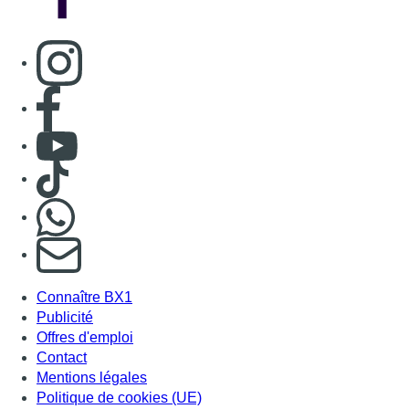
Consulter page Instagram
Consulter page Facebook
Consulter Youtube
Consulter TikTok
Nous rejoindre sur Whatsapp
S'abonner à notre newsletter
Connaître BX1
Publicité
Offres d'emploi
Contact
Mentions légales
Politique de cookies (UE)