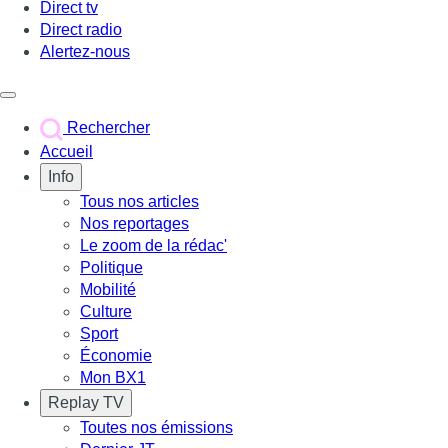
Direct tv
Direct radio
Alertez-nous
Déclencher le menu
Rechercher
Accueil
Info
Tous nos articles
Nos reportages
Le zoom de la rédac'
Politique
Mobilité
Culture
Sport
Économie
Mon BX1
Replay TV
Toutes nos émissions