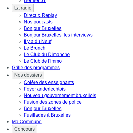
Dernier JT
La radio
Direct & Replay
Nos podcasts
Bonjour Bruxelles
Bonjour Bruxelles: les interviews
Il y a du Neuf
Le Brunch
Le Club du Dimanche
Le Club de l'Immo
Grille des programmes
Nos dossiers
Colère des enseignants
Foyer anderlechtois
Nouveau gouvernement bruxellois
Fusion des zones de police
Bonjour Bruxelles
Fusillades à Bruxelles
Ma Commune
Concours