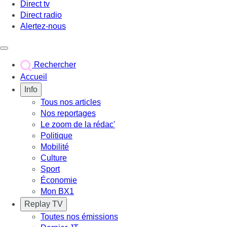
Direct tv
Direct radio
Alertez-nous
Déclencher le menu
Rechercher
Accueil
Info
Tous nos articles
Nos reportages
Le zoom de la rédac'
Politique
Mobilité
Culture
Sport
Économie
Mon BX1
Replay TV
Toutes nos émissions