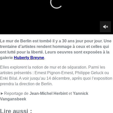
artistes présentés : Ernest Pignon-Ernest, Philippe Geluck ou
Enki Bilal. A voir jusqu’au 14 décembre, après quoi l’exposition
prendra la direction de Berlin.
►Reportage de
Jean-Michel Herbint
et
Yannick
Vangansbeek
Lire aussi :
La 718e plantation du Meyboom
célébrée sous les vivats à Bruxelles