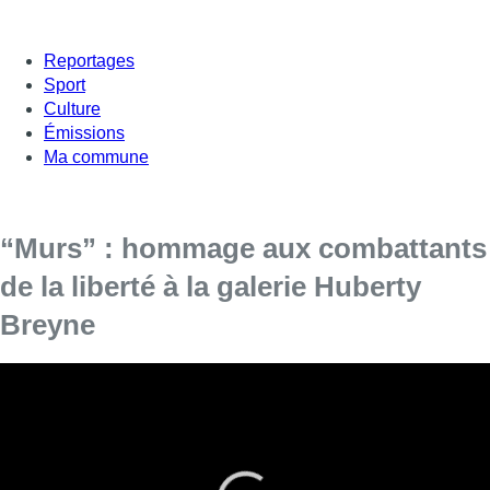
Reportages
Sport
Culture
Émissions
Ma commune
“Murs” : hommage aux combattants
de la liberté à la galerie Huberty
Breyne
Le mur de Berlin est tombé il y a 30 ans jour pour jour. Une
trentaine d’artistes rendent hommage à ceux et celles qui
ont lutté pour la liberté. Leurs oeuvres sont exposées à la
galerie
Huberty Breyne
.
Elles explorent la notion de mur et de séparation. Parmi les