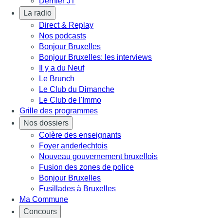
Dernier JT
La radio
Direct & Replay
Nos podcasts
Bonjour Bruxelles
Bonjour Bruxelles: les interviews
Il y a du Neuf
Le Brunch
Le Club du Dimanche
Le Club de l'Immo
Grille des programmes
Nos dossiers
Colère des enseignants
Foyer anderlechtois
Nouveau gouvernement bruxellois
Fusion des zones de police
Bonjour Bruxelles
Fusillades à Bruxelles
Ma Commune
Concours