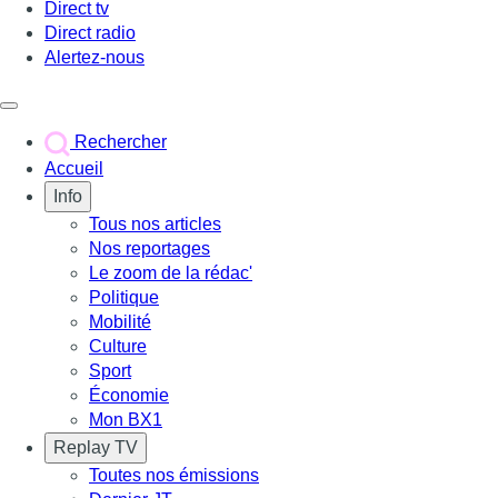
Direct tv
Direct radio
Alertez-nous
Déclencher le menu
Rechercher
Accueil
Info
Tous nos articles
Nos reportages
Le zoom de la rédac'
Politique
Mobilité
Culture
Sport
Économie
Mon BX1
Replay TV
Toutes nos émissions