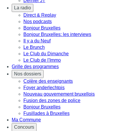
Dernier JT
La radio
Direct & Replay
Nos podcasts
Bonjour Bruxelles
Bonjour Bruxelles: les interviews
Il y a du Neuf
Le Brunch
Le Club du Dimanche
Le Club de l'Immo
Grille des programmes
Nos dossiers
Colère des enseignants
Foyer anderlechtois
Nouveau gouvernement bruxellois
Fusion des zones de police
Bonjour Bruxelles
Fusillades à Bruxelles
Ma Commune
Concours