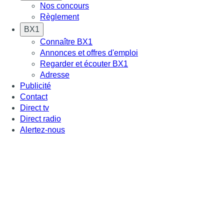
Nos concours
Règlement
BX1
Connaître BX1
Annonces et offres d'emploi
Regarder et écouter BX1
Adresse
Publicité
Contact
Direct tv
Direct radio
Alertez-nous