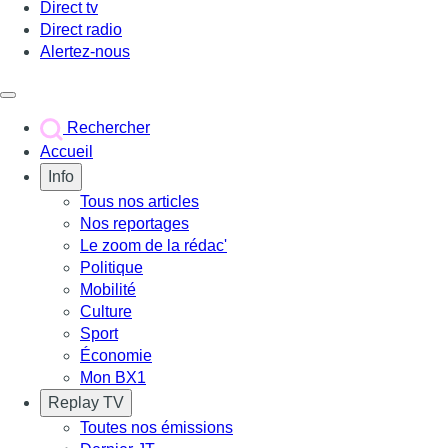
Direct tv
Direct radio
Alertez-nous
Déclencher le menu
Rechercher
Accueil
Info
Tous nos articles
Nos reportages
Le zoom de la rédac'
Politique
Mobilité
Culture
Sport
Économie
Mon BX1
Replay TV
Toutes nos émissions