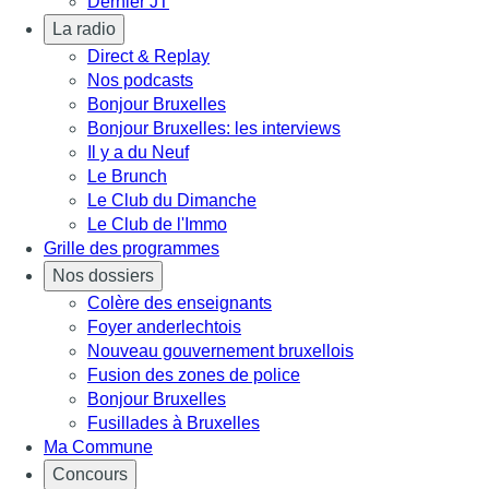
Dernier JT
La radio
Direct & Replay
Nos podcasts
Bonjour Bruxelles
Bonjour Bruxelles: les interviews
Il y a du Neuf
Le Brunch
Le Club du Dimanche
Le Club de l'Immo
Grille des programmes
Nos dossiers
Colère des enseignants
Foyer anderlechtois
Nouveau gouvernement bruxellois
Fusion des zones de police
Bonjour Bruxelles
Fusillades à Bruxelles
Ma Commune
Concours