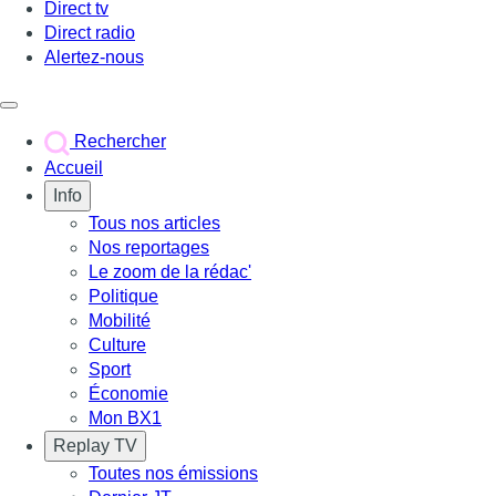
Direct tv
Direct radio
Alertez-nous
Déclencher le menu
Rechercher
Accueil
Info
Tous nos articles
Nos reportages
Le zoom de la rédac'
Politique
Mobilité
Culture
Sport
Économie
Mon BX1
Replay TV
Toutes nos émissions