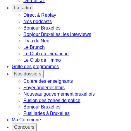
Dernier JT
La radio
Direct & Replay
Nos podcasts
Bonjour Bruxelles
Bonjour Bruxelles: les interviews
Il y a du Neuf
Le Brunch
Le Club du Dimanche
Le Club de l'Immo
Grille des programmes
Nos dossiers
Colère des enseignants
Foyer anderlechtois
Nouveau gouvernement bruxellois
Fusion des zones de police
Bonjour Bruxelles
Fusillades à Bruxelles
Ma Commune
Concours