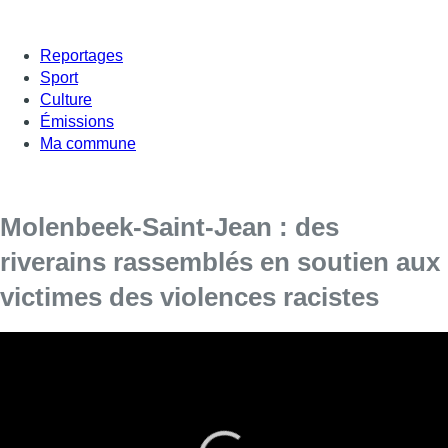
Reportages
Sport
Culture
Émissions
Ma commune
Molenbeek-Saint-Jean : des
riverains rassemblés en soutien aux
victimes des violences racistes
Des Bruxellois se sont rassemblés dans le quartier Ribaucourt
en soutien aux victimes de haine et de violence suite aux actes
racistes commis dimanche, à Molenbeek notamment. Une
centaine de personnes, des habitants du quartier notamment,
ont tenu à exprimer leur solidarité.