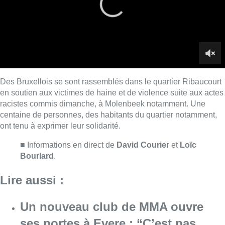
■ Informations en direct de
David Courier
et
Loïc
Bourlard
.
Lire aussi :
Un nouveau club de MMA ouvre
ses portes à Evere : “C’est pas
comme on voit à la télé”