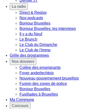
Dernier JT
La radio
Direct & Replay
Nos podcasts
Bonjour Bruxelles
Bonjour Bruxelles: les interviews
Il y a du Neuf
Le Brunch
Le Club du Dimanche
Le Club de l'Immo
Grille des programmes
Nos dossiers
Colère des enseignants
Foyer anderlechtois
Nouveau gouvernement bruxellois
Fusion des zones de police
Bonjour Bruxelles
Fusillades à Bruxelles
Ma Commune
Concours