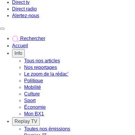
Direct tv
Direct radio
Alertez-nous
Déclencher le menu
Rechercher
Accueil
Info
Tous nos articles
Nos reportages
Le zoom de la rédac'
Politique
Mobilité
Culture
Sport
Économie
Mon BX1
Replay TV
Toutes nos émissions