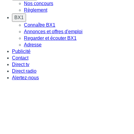
Nos concours
Règlement
BX1
Connaître BX1
Annonces et offres d'emploi
Regarder et écouter BX1
Adresse
Publicité
Contact
Direct tv
Direct radio
Alertez-nous