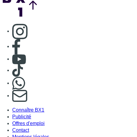
Consulter page Instagram
Consulter page Facebook
Consulter Youtube
Consulter TikTok
Nous rejoindre sur Whatsapp
S'abonner à notre newsletter
Connaître BX1
Publicité
Offres d'emploi
Contact
Mentions légales