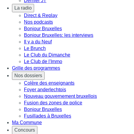
Dernier JT
La radio
Direct & Replay
Nos podcasts
Bonjour Bruxelles
Bonjour Bruxelles: les interviews
Il y a du Neuf
Le Brunch
Le Club du Dimanche
Le Club de l'Immo
Grille des programmes
Nos dossiers
Colère des enseignants
Foyer anderlechtois
Nouveau gouvernement bruxellois
Fusion des zones de police
Bonjour Bruxelles
Fusillades à Bruxelles
Ma Commune
Concours