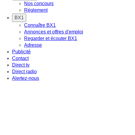
Nos concours
Règlement
BX1
Connaître BX1
Annonces et offres d'emploi
Regarder et écouter BX1
Adresse
Publicité
Contact
Direct tv
Direct radio
Alertez-nous