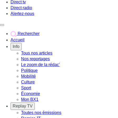
Direct tv
Direct radio
Alertez-nous
Déclencher le menu
Rechercher
Accueil
Info
Tous nos articles
Nos reportages
Le zoom de la rédac'
Politique
Mobilité
Culture
Sport
Économie
Mon BX1
Replay TV
Toutes nos émissions