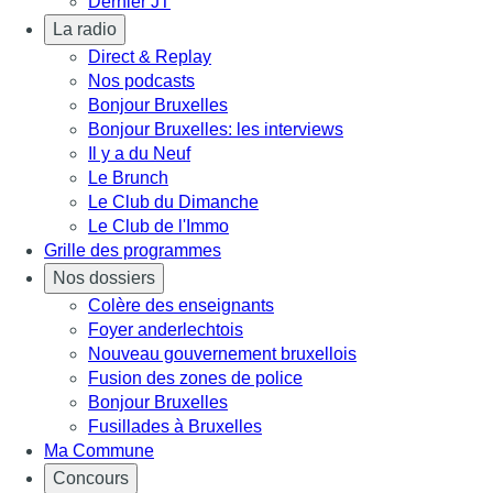
Dernier JT
La radio
Direct & Replay
Nos podcasts
Bonjour Bruxelles
Bonjour Bruxelles: les interviews
Il y a du Neuf
Le Brunch
Le Club du Dimanche
Le Club de l'Immo
Grille des programmes
Nos dossiers
Colère des enseignants
Foyer anderlechtois
Nouveau gouvernement bruxellois
Fusion des zones de police
Bonjour Bruxelles
Fusillades à Bruxelles
Ma Commune
Concours