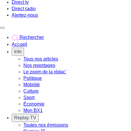
Direct tv
Direct radio
Alertez-nous
Déclencher le menu
Rechercher
Accueil
Info
Tous nos articles
Nos reportages
Le zoom de la rédac'
Politique
Mobilité
Culture
Sport
Économie
Mon BX1
Replay TV
Toutes nos émissions