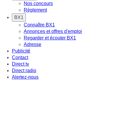
Nos concours
Règlement
BX1
Connaître BX1
Annonces et offres d'emploi
Regarder et écouter BX1
Adresse
Publicité
Contact
Direct tv
Direct radio
Alertez-nous