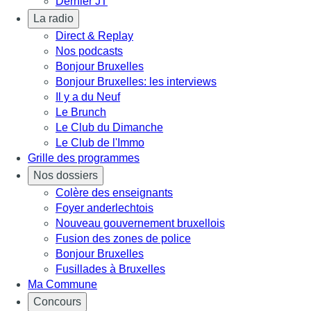
Dernier JT
La radio
Direct & Replay
Nos podcasts
Bonjour Bruxelles
Bonjour Bruxelles: les interviews
Il y a du Neuf
Le Brunch
Le Club du Dimanche
Le Club de l'Immo
Grille des programmes
Nos dossiers
Colère des enseignants
Foyer anderlechtois
Nouveau gouvernement bruxellois
Fusion des zones de police
Bonjour Bruxelles
Fusillades à Bruxelles
Ma Commune
Concours