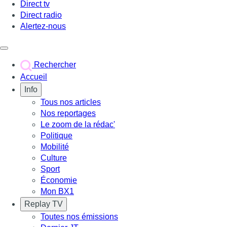
Direct tv
Direct radio
Alertez-nous
Déclencher le menu
Rechercher
Accueil
Info
Tous nos articles
Nos reportages
Le zoom de la rédac'
Politique
Mobilité
Culture
Sport
Économie
Mon BX1
Replay TV
Toutes nos émissions