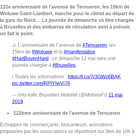
122e anniversaire de l’avenue de Tervueren, les 15km de
Woluwe-Saint-Lambert, marche pour le climat au départ de
la gare du Nord… La journée de dimanche va être chargée
à Bruxelles et des embarras de circulation sont à prévoir,
on fait le point.
⚠️ L’anniversaire de l’avenue de
#Tervueren
, les
15km de
#Woluwe
et la
#manifestation
#HartBovenHard
: ce dimanche 12 mai sera une
journée chargée à
#Bruxelles
.
ℹ️ Toutes les informations :
https://t.co/7r3GWz6BAK
pic.twitter.com/RPIYlwVj76
— Info-trafic Bruxelles Mobilité (@MobirisFr)
11 mai
2019
122ème anniversaire de l’avenue de Tervueren
Echoppes de commerçants, brocanteurs, animations
proposées par les associations se répartiront sur 3km de 10h à