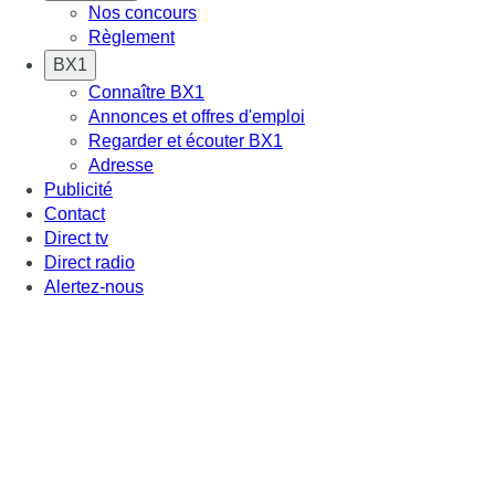
Nos concours
Règlement
BX1
Connaître BX1
Annonces et offres d'emploi
Regarder et écouter BX1
Adresse
Publicité
Contact
Direct tv
Direct radio
Alertez-nous