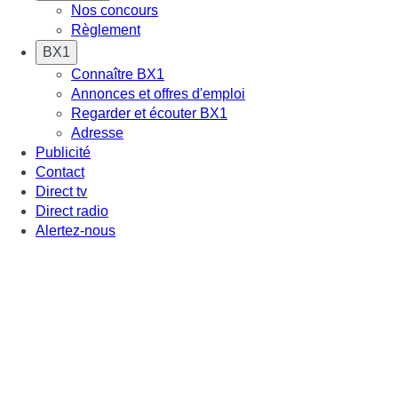
Nos concours
Règlement
BX1
Connaître BX1
Annonces et offres d'emploi
Regarder et écouter BX1
Adresse
Publicité
Contact
Direct tv
Direct radio
Alertez-nous