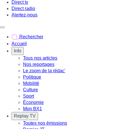
Direct tv
Direct radio
Alertez-nous
Déclencher le menu
Rechercher
Accueil
Info
Tous nos articles
Nos reportages
Le zoom de la rédac'
Politique
Mobilité
Culture
Sport
Économie
Mon BX1
Replay TV
Toutes nos émissions