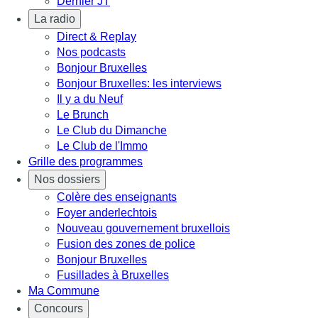
Dernier JT
La radio
Direct & Replay
Nos podcasts
Bonjour Bruxelles
Bonjour Bruxelles: les interviews
Il y a du Neuf
Le Brunch
Le Club du Dimanche
Le Club de l'Immo
Grille des programmes
Nos dossiers
Colère des enseignants
Foyer anderlechtois
Nouveau gouvernement bruxellois
Fusion des zones de police
Bonjour Bruxelles
Fusillades à Bruxelles
Ma Commune
Concours