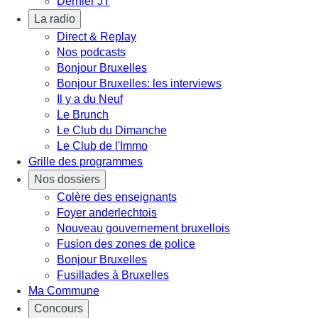
Dernier JT
La radio
Direct & Replay
Nos podcasts
Bonjour Bruxelles
Bonjour Bruxelles: les interviews
Il y a du Neuf
Le Brunch
Le Club du Dimanche
Le Club de l'Immo
Grille des programmes
Nos dossiers
Colère des enseignants
Foyer anderlechtois
Nouveau gouvernement bruxellois
Fusion des zones de police
Bonjour Bruxelles
Fusillades à Bruxelles
Ma Commune
Concours