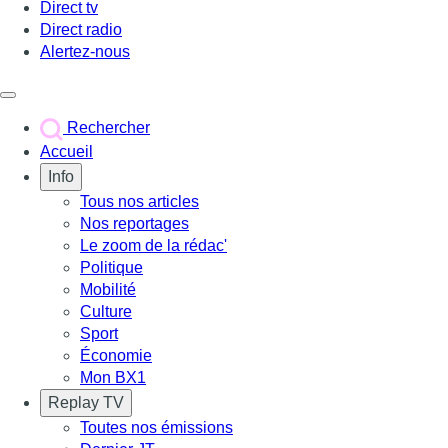
Direct tv
Direct radio
Alertez-nous
Déclencher le menu
Rechercher
Accueil
Info
Tous nos articles
Nos reportages
Le zoom de la rédac'
Politique
Mobilité
Culture
Sport
Économie
Mon BX1
Replay TV
Toutes nos émissions