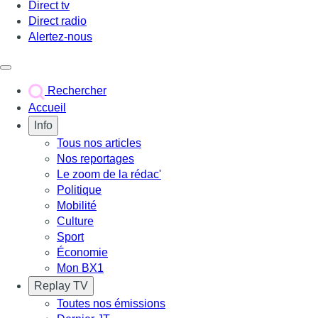
Direct tv
Direct radio
Alertez-nous
Déclencher le menu
Rechercher
Accueil
Info
Tous nos articles
Nos reportages
Le zoom de la rédac'
Politique
Mobilité
Culture
Sport
Économie
Mon BX1
Replay TV
Toutes nos émissions