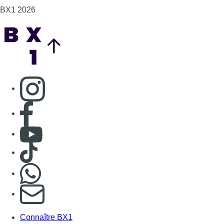
BX1 2026
Back to top
Consulter page Instagram
Consulter page Facebook
Consulter Youtube
Consulter TikTok
Nous rejoindre sur Whatsapp
S'abonner à notre newsletter
Connaître BX1