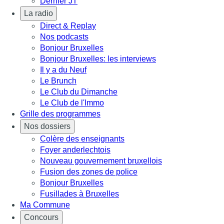
Dernier JT
La radio
Direct & Replay
Nos podcasts
Bonjour Bruxelles
Bonjour Bruxelles: les interviews
Il y a du Neuf
Le Brunch
Le Club du Dimanche
Le Club de l'Immo
Grille des programmes
Nos dossiers
Colère des enseignants
Foyer anderlechtois
Nouveau gouvernement bruxellois
Fusion des zones de police
Bonjour Bruxelles
Fusillades à Bruxelles
Ma Commune
Concours