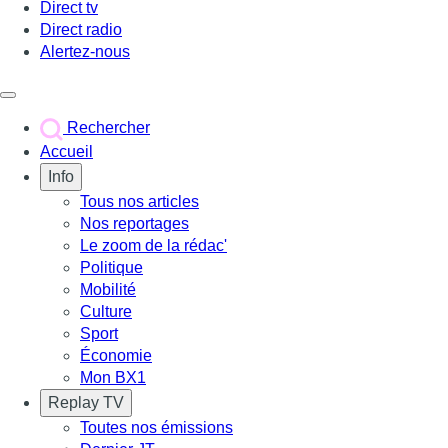
Direct tv
Direct radio
Alertez-nous
Déclencher le menu
Rechercher
Accueil
Info
Tous nos articles
Nos reportages
Le zoom de la rédac'
Politique
Mobilité
Culture
Sport
Économie
Mon BX1
Replay TV
Toutes nos émissions