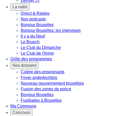
Dernier JT
La radio
Direct & Replay
Nos podcasts
Bonjour Bruxelles
Bonjour Bruxelles: les interviews
Il y a du Neuf
Le Brunch
Le Club du Dimanche
Le Club de l'Immo
Grille des programmes
Nos dossiers
Colère des enseignants
Foyer anderlechtois
Nouveau gouvernement bruxellois
Fusion des zones de police
Bonjour Bruxelles
Fusillades à Bruxelles
Ma Commune
Concours