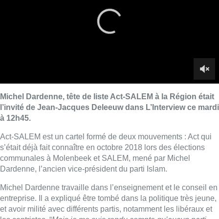
Act-SALEM est un cartel formé de deux mouvements : Act qui
s’était déjà fait connaître en octobre 2018 lors des élections
communales à Molenbeek et SALEM, mené par Michel
Dardenne, l’ancien vice-président du parti Islam.
Michel Dardenne travaille dans l’enseignement et le conseil en
entreprise. Il a expliqué être tombé dans la politique très jeune,
et avoir milité avec différents partis, notamment les libéraux et
les centristes. “
Mais je me suis rendu compte qu’aucun parti
n’écoute les citoyens.
”
Le candidat est notamment revenu sur la question de l’abattage
rituel, pour défendre le droit des Juifs et des musulmans à
pouvoir le patiquer selon leurs rites.
Les petites listes non complètes auront la parole toute cette
semaine dans L’Interview.
►
Retrouvez L’Interview du lundi au vendredi à 12h45
Lire aussi :