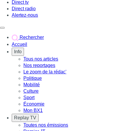
Direct tv
Direct radio
Alertez-nous
Déclencher le menu
Rechercher
Accueil
Info
Tous nos articles
Nos reportages
Le zoom de la rédac'
Politique
Mobilité
Culture
Sport
Économie
Mon BX1
Replay TV
Toutes nos émissions