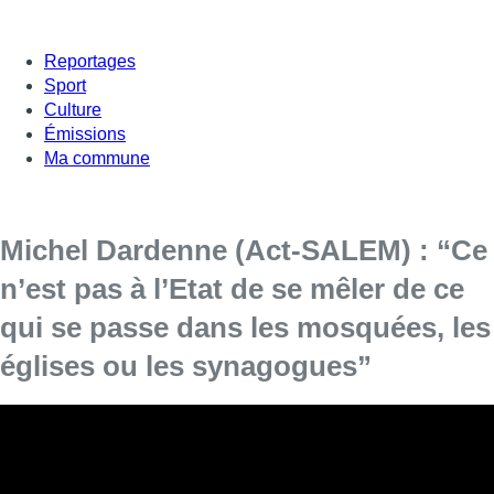
Reportages
Sport
Culture
Émissions
Ma commune
Michel Dardenne (Act-SALEM) : “Ce
n’est pas à l’Etat de se mêler de ce
qui se passe dans les mosquées, les
églises ou les synagogues”
Michel Dardenne, tête de liste Act-SALEM à la Région était
l’invité de Jean-Jacques Deleeuw dans L’Interview ce mardi
à 12h45.