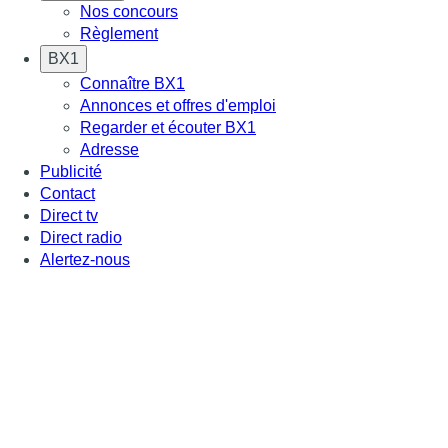
Nos concours
Règlement
BX1
Connaître BX1
Annonces et offres d'emploi
Regarder et écouter BX1
Adresse
Publicité
Contact
Direct tv
Direct radio
Alertez-nous