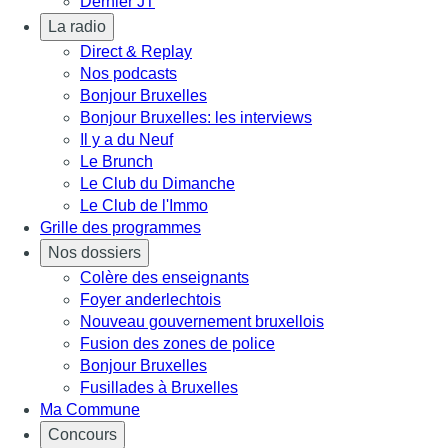
Dernier JT
La radio
Direct & Replay
Nos podcasts
Bonjour Bruxelles
Bonjour Bruxelles: les interviews
Il y a du Neuf
Le Brunch
Le Club du Dimanche
Le Club de l'Immo
Grille des programmes
Nos dossiers
Colère des enseignants
Foyer anderlechtois
Nouveau gouvernement bruxellois
Fusion des zones de police
Bonjour Bruxelles
Fusillades à Bruxelles
Ma Commune
Concours