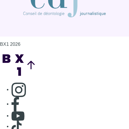
Consulter page Instagram
Consulter page Facebook
Consulter Youtube
Consulter TikTok
Nous rejoindre sur Whatsapp
S'abonner à notre newsletter
Connaître BX1
Publicité
Offres d'emploi
Contact
Mentions légales
Politique de cookies (UE)