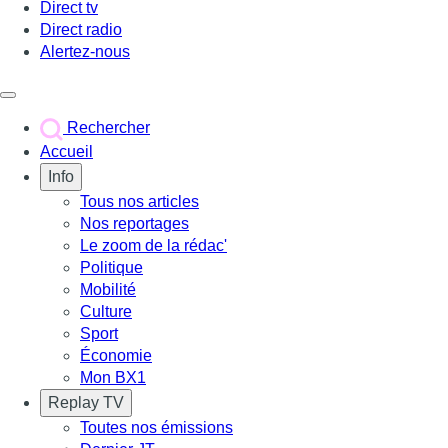
Direct tv
Direct radio
Alertez-nous
Déclencher le menu
Rechercher
Accueil
Info
Tous nos articles
Nos reportages
Le zoom de la rédac'
Politique
Mobilité
Culture
Sport
Économie
Mon BX1
Replay TV
Toutes nos émissions