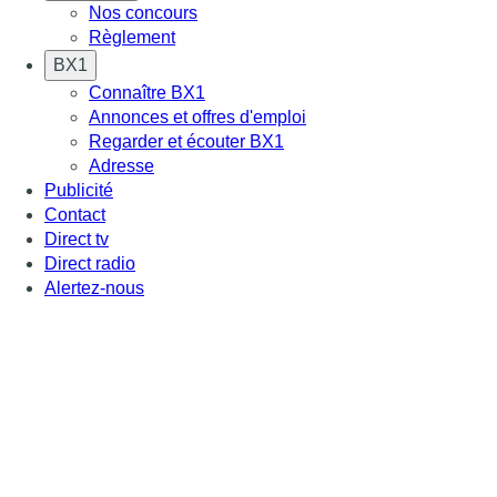
Nos concours
Règlement
BX1
Connaître BX1
Annonces et offres d'emploi
Regarder et écouter BX1
Adresse
Publicité
Contact
Direct tv
Direct radio
Alertez-nous