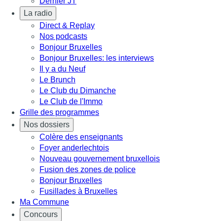
Dernier JT
La radio
Direct & Replay
Nos podcasts
Bonjour Bruxelles
Bonjour Bruxelles: les interviews
Il y a du Neuf
Le Brunch
Le Club du Dimanche
Le Club de l'Immo
Grille des programmes
Nos dossiers
Colère des enseignants
Foyer anderlechtois
Nouveau gouvernement bruxellois
Fusion des zones de police
Bonjour Bruxelles
Fusillades à Bruxelles
Ma Commune
Concours