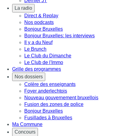
Dernier JT
La radio
Direct & Replay
Nos podcasts
Bonjour Bruxelles
Bonjour Bruxelles: les interviews
Il y a du Neuf
Le Brunch
Le Club du Dimanche
Le Club de l'Immo
Grille des programmes
Nos dossiers
Colère des enseignants
Foyer anderlechtois
Nouveau gouvernement bruxellois
Fusion des zones de police
Bonjour Bruxelles
Fusillades à Bruxelles
Ma Commune
Concours