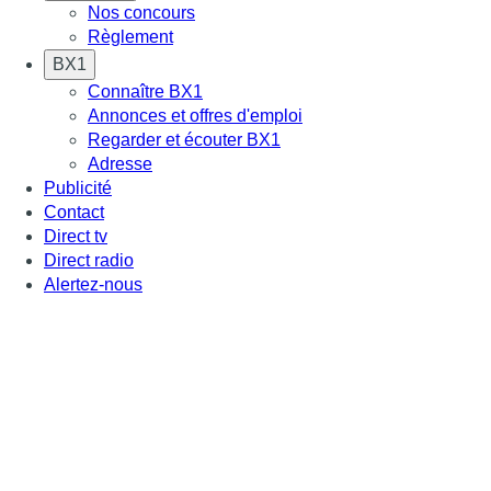
Nos concours
Règlement
BX1
Connaître BX1
Annonces et offres d'emploi
Regarder et écouter BX1
Adresse
Publicité
Contact
Direct tv
Direct radio
Alertez-nous