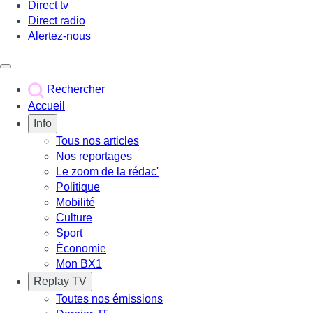
Direct tv
Direct radio
Alertez-nous
Déclencher le menu
Rechercher
Accueil
Info
Tous nos articles
Nos reportages
Le zoom de la rédac'
Politique
Mobilité
Culture
Sport
Économie
Mon BX1
Replay TV
Toutes nos émissions