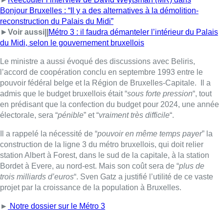
Bonjour Bruxelles : “Il y a des alternatives à la démolition-
reconstruction du Palais du Midi”
►
Voir aussi||
Métro 3 : il faudra démanteler l’intérieur du Palais
du Midi, selon le gouvernement bruxellois
Le ministre a aussi évoqué des discussions avec Beliris,
l’accord de coopération conclu en septembre 1993 entre le
pouvoir fédéral belge et la Région de Bruxelles-Capitale. Il a
admis que le budget bruxellois était “
sous forte pression
“, tout
en prédisant que la confection du budget pour 2024, une année
électorale, sera “
pénible
” et “
vraiment très difficile
“.
Il a rappelé la nécessité de “
pouvoir en même temps payer
” la
construction de la ligne 3 du métro bruxellois, qui doit relier
station Albert à Forest, dans le sud de la capitale, à la station
Bordet à Evere, au nord-est. Mais son coût sera de “
plus de
trois milliards d’euros
“. Sven Gatz a justifié l’utilité de ce vaste
projet par la croissance de la population à Bruxelles.
►
Notre dossier sur le Métro 3