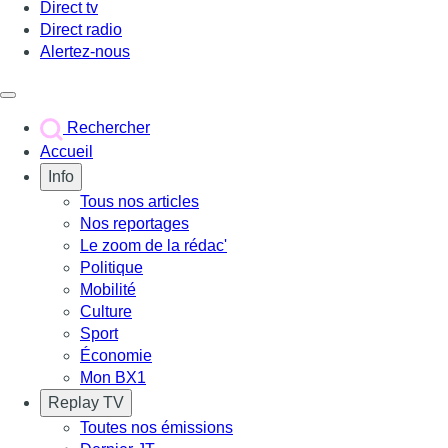
Direct tv
Direct radio
Alertez-nous
Déclencher le menu
Rechercher
Accueil
Info
Tous nos articles
Nos reportages
Le zoom de la rédac'
Politique
Mobilité
Culture
Sport
Économie
Mon BX1
Replay TV
Toutes nos émissions