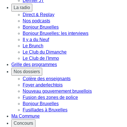
Dernier JT
La radio
Direct & Replay
Nos podcasts
Bonjour Bruxelles
Bonjour Bruxelles: les interviews
Il y a du Neuf
Le Brunch
Le Club du Dimanche
Le Club de l'Immo
Grille des programmes
Nos dossiers
Colère des enseignants
Foyer anderlechtois
Nouveau gouvernement bruxellois
Fusion des zones de police
Bonjour Bruxelles
Fusillades à Bruxelles
Ma Commune
Concours