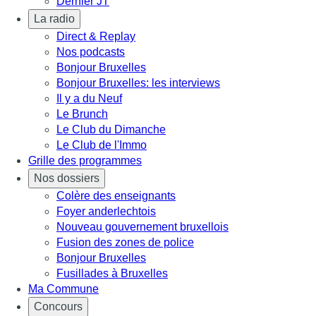
Dernier JT
La radio
Direct & Replay
Nos podcasts
Bonjour Bruxelles
Bonjour Bruxelles: les interviews
Il y a du Neuf
Le Brunch
Le Club du Dimanche
Le Club de l'Immo
Grille des programmes
Nos dossiers
Colère des enseignants
Foyer anderlechtois
Nouveau gouvernement bruxellois
Fusion des zones de police
Bonjour Bruxelles
Fusillades à Bruxelles
Ma Commune
Concours