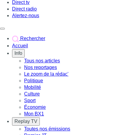
Direct tv
Direct radio
Alertez-nous
Déclencher le menu
Rechercher
Accueil
Info
Tous nos articles
Nos reportages
Le zoom de la rédac'
Politique
Mobilité
Culture
Sport
Économie
Mon BX1
Replay TV
Toutes nos émissions