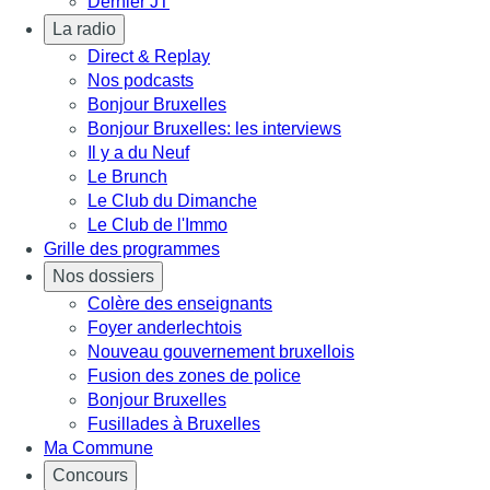
Dernier JT
La radio
Direct & Replay
Nos podcasts
Bonjour Bruxelles
Bonjour Bruxelles: les interviews
Il y a du Neuf
Le Brunch
Le Club du Dimanche
Le Club de l'Immo
Grille des programmes
Nos dossiers
Colère des enseignants
Foyer anderlechtois
Nouveau gouvernement bruxellois
Fusion des zones de police
Bonjour Bruxelles
Fusillades à Bruxelles
Ma Commune
Concours