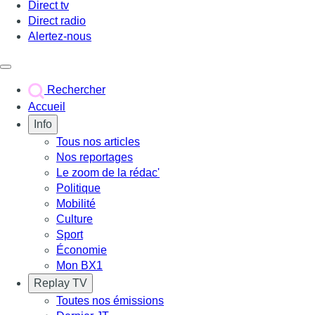
Direct tv
Direct radio
Alertez-nous
Déclencher le menu
Rechercher
Accueil
Info
Tous nos articles
Nos reportages
Le zoom de la rédac'
Politique
Mobilité
Culture
Sport
Économie
Mon BX1
Replay TV
Toutes nos émissions