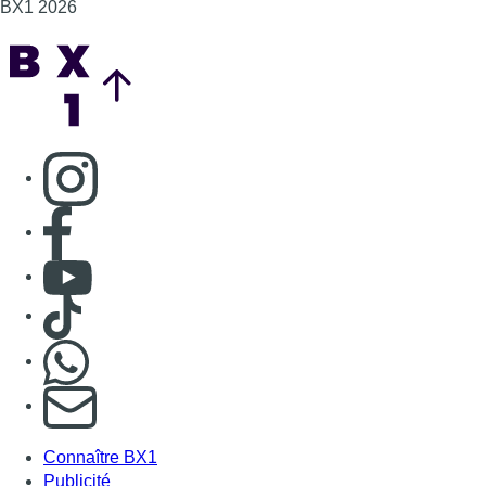
BX1 2026
Back to top
Consulter page Instagram
Consulter page Facebook
Consulter Youtube
Consulter TikTok
Nous rejoindre sur Whatsapp
S'abonner à notre newsletter
Connaître BX1
Publicité