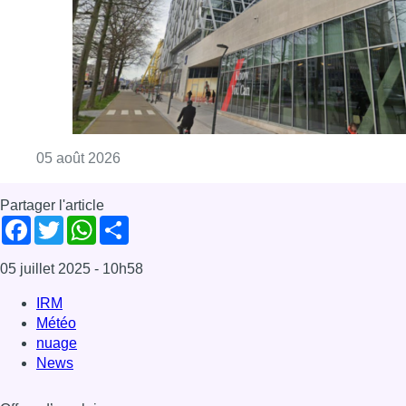
Consulter l'article "Le siège bruxellois d’A
05 août 2026
Partager l'article
Facebook
Twitter
WhatsApp
Share
05 juillet 2025
- 10h58
IRM
Météo
nuage
News