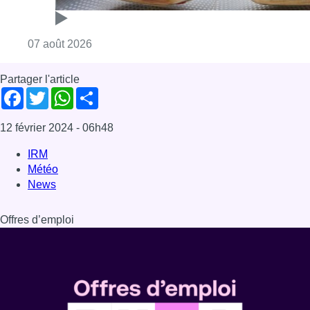
Consulter l'article "Foire du Midi: les visite
07 août 2026
Partager l'article
Facebook
Twitter
WhatsApp
Share
12 février 2024
- 06h48
IRM
Météo
News
Offres d’emploi