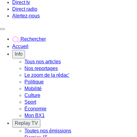
Direct tv
Direct radio
Alertez-nous
Déclencher le menu
Rechercher
Accueil
Info
Tous nos articles
Nos reportages
Le zoom de la rédac'
Politique
Mobilité
Culture
Sport
Économie
Mon BX1
Replay TV
Toutes nos émissions