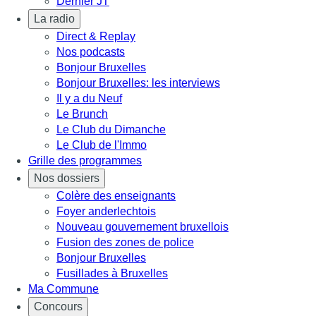
Dernier JT
La radio
Direct & Replay
Nos podcasts
Bonjour Bruxelles
Bonjour Bruxelles: les interviews
Il y a du Neuf
Le Brunch
Le Club du Dimanche
Le Club de l'Immo
Grille des programmes
Nos dossiers
Colère des enseignants
Foyer anderlechtois
Nouveau gouvernement bruxellois
Fusion des zones de police
Bonjour Bruxelles
Fusillades à Bruxelles
Ma Commune
Concours