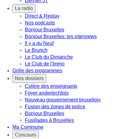
Dernier JT
La radio
Direct & Replay
Nos podcasts
Bonjour Bruxelles
Bonjour Bruxelles: les interviews
Il y a du Neuf
Le Brunch
Le Club du Dimanche
Le Club de l'Immo
Grille des programmes
Nos dossiers
Colère des enseignants
Foyer anderlechtois
Nouveau gouvernement bruxellois
Fusion des zones de police
Bonjour Bruxelles
Fusillades à Bruxelles
Ma Commune
Concours