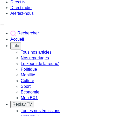
Direct tv
Direct radio
Alertez-nous
Déclencher le menu
Rechercher
Accueil
Info
Tous nos articles
Nos reportages
Le zoom de la rédac'
Politique
Mobilité
Culture
Sport
Économie
Mon BX1
Replay TV
Toutes nos émissions