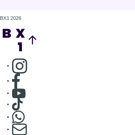
BX1 2026
Back to top
Consulter page Instagram
Consulter page Facebook
Consulter Youtube
Consulter TikTok
Nous rejoindre sur Whatsapp
S'abonner à notre newsletter