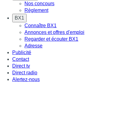
Nos concours
Règlement
BX1
Connaître BX1
Annonces et offres d'emploi
Regarder et écouter BX1
Adresse
Publicité
Contact
Direct tv
Direct radio
Alertez-nous