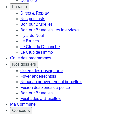
Dernier JT
La radio
Direct & Replay
Nos podcasts
Bonjour Bruxelles
Bonjour Bruxelles: les interviews
Il y a du Neuf
Le Brunch
Le Club du Dimanche
Le Club de l'Immo
Grille des programmes
Nos dossiers
Colère des enseignants
Foyer anderlechtois
Nouveau gouvernement bruxellois
Fusion des zones de police
Bonjour Bruxelles
Fusillades à Bruxelles
Ma Commune
Concours