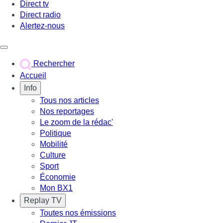
Direct tv
Direct radio
Alertez-nous
Déclencher le menu
Rechercher
Accueil
Info
Tous nos articles
Nos reportages
Le zoom de la rédac'
Politique
Mobilité
Culture
Sport
Économie
Mon BX1
Replay TV
Toutes nos émissions