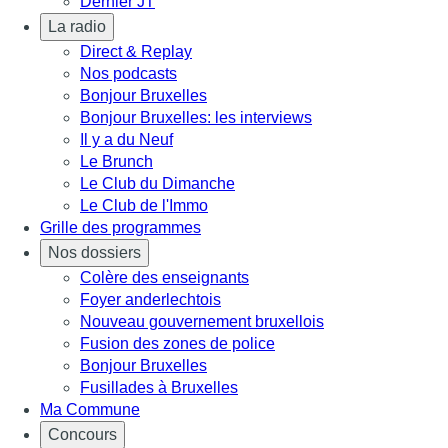
Dernier JT
La radio
Direct & Replay
Nos podcasts
Bonjour Bruxelles
Bonjour Bruxelles: les interviews
Il y a du Neuf
Le Brunch
Le Club du Dimanche
Le Club de l'Immo
Grille des programmes
Nos dossiers
Colère des enseignants
Foyer anderlechtois
Nouveau gouvernement bruxellois
Fusion des zones de police
Bonjour Bruxelles
Fusillades à Bruxelles
Ma Commune
Concours