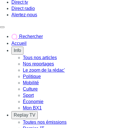
Direct tv
Direct radio
Alertez-nous
Déclencher le menu
Rechercher
Accueil
Info
Tous nos articles
Nos reportages
Le zoom de la rédac'
Politique
Mobilité
Culture
Sport
Économie
Mon BX1
Replay TV
Toutes nos émissions