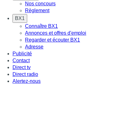
Nos concours
Règlement
BX1
Connaître BX1
Annonces et offres d'emploi
Regarder et écouter BX1
Adresse
Publicité
Contact
Direct tv
Direct radio
Alertez-nous