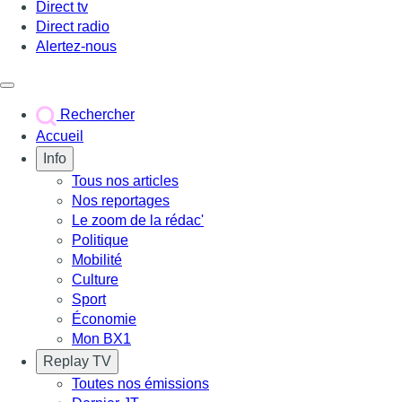
Direct tv
Direct radio
Alertez-nous
Déclencher le menu
Rechercher
Accueil
Info
Tous nos articles
Nos reportages
Le zoom de la rédac'
Politique
Mobilité
Culture
Sport
Économie
Mon BX1
Replay TV
Toutes nos émissions