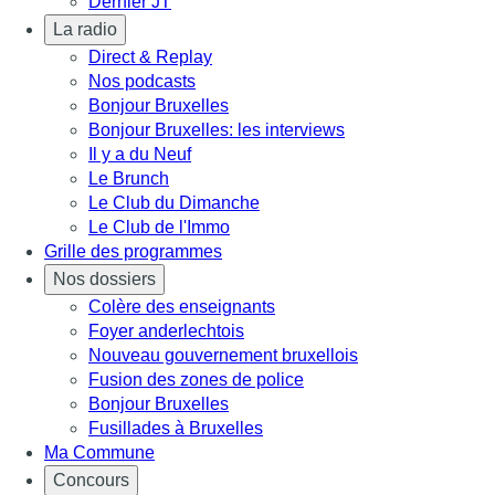
Dernier JT
La radio
Direct & Replay
Nos podcasts
Bonjour Bruxelles
Bonjour Bruxelles: les interviews
Il y a du Neuf
Le Brunch
Le Club du Dimanche
Le Club de l'Immo
Grille des programmes
Nos dossiers
Colère des enseignants
Foyer anderlechtois
Nouveau gouvernement bruxellois
Fusion des zones de police
Bonjour Bruxelles
Fusillades à Bruxelles
Ma Commune
Concours