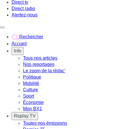
Direct tv
Direct radio
Alertez-nous
Déclencher le menu
Rechercher
Accueil
Info
Tous nos articles
Nos reportages
Le zoom de la rédac'
Politique
Mobilité
Culture
Sport
Économie
Mon BX1
Replay TV
Toutes nos émissions