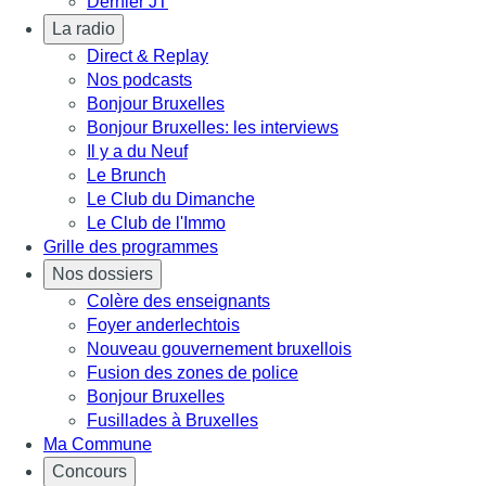
Dernier JT
La radio
Direct & Replay
Nos podcasts
Bonjour Bruxelles
Bonjour Bruxelles: les interviews
Il y a du Neuf
Le Brunch
Le Club du Dimanche
Le Club de l'Immo
Grille des programmes
Nos dossiers
Colère des enseignants
Foyer anderlechtois
Nouveau gouvernement bruxellois
Fusion des zones de police
Bonjour Bruxelles
Fusillades à Bruxelles
Ma Commune
Concours