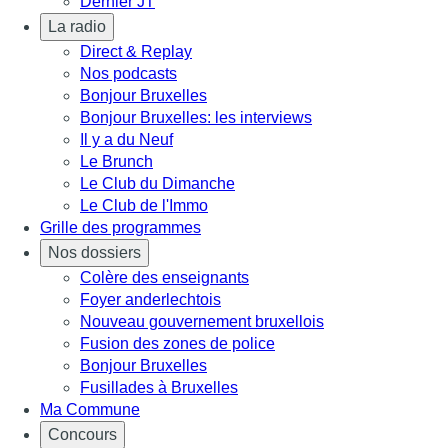
Dernier JT
La radio
Direct & Replay
Nos podcasts
Bonjour Bruxelles
Bonjour Bruxelles: les interviews
Il y a du Neuf
Le Brunch
Le Club du Dimanche
Le Club de l'Immo
Grille des programmes
Nos dossiers
Colère des enseignants
Foyer anderlechtois
Nouveau gouvernement bruxellois
Fusion des zones de police
Bonjour Bruxelles
Fusillades à Bruxelles
Ma Commune
Concours