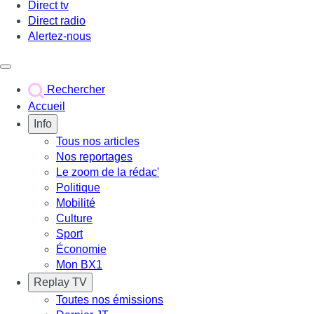
Direct tv
Direct radio
Alertez-nous
Déclencher le menu
Rechercher
Accueil
Info
Tous nos articles
Nos reportages
Le zoom de la rédac'
Politique
Mobilité
Culture
Sport
Économie
Mon BX1
Replay TV
Toutes nos émissions