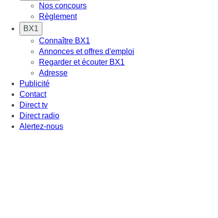
Nos concours
Règlement
BX1
Connaître BX1
Annonces et offres d'emploi
Regarder et écouter BX1
Adresse
Publicité
Contact
Direct tv
Direct radio
Alertez-nous