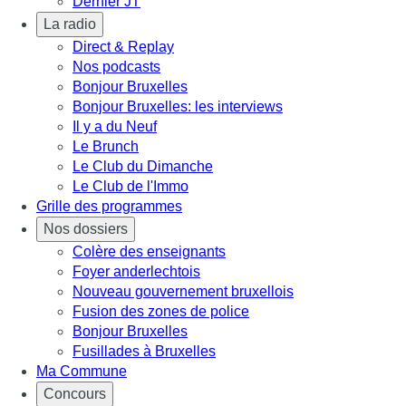
Dernier JT
La radio
Direct & Replay
Nos podcasts
Bonjour Bruxelles
Bonjour Bruxelles: les interviews
Il y a du Neuf
Le Brunch
Le Club du Dimanche
Le Club de l'Immo
Grille des programmes
Nos dossiers
Colère des enseignants
Foyer anderlechtois
Nouveau gouvernement bruxellois
Fusion des zones de police
Bonjour Bruxelles
Fusillades à Bruxelles
Ma Commune
Concours