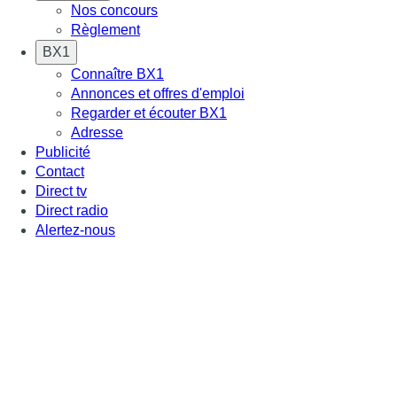
Nos concours
Règlement
BX1
Connaître BX1
Annonces et offres d'emploi
Regarder et écouter BX1
Adresse
Publicité
Contact
Direct tv
Direct radio
Alertez-nous