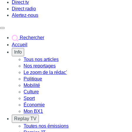
Direct tv
Direct radio
Alertez-nous
Déclencher le menu
Rechercher
Accueil
Info
Tous nos articles
Nos reportages
Le zoom de la rédac'
Politique
Mobilité
Culture
Sport
Économie
Mon BX1
Replay TV
Toutes nos émissions