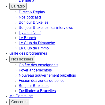
Dernier JT
La radio
Direct & Replay
Nos podcasts
Bonjour Bruxelles
Bonjour Bruxelles: les interviews
Il y a du Neuf
Le Brunch
Le Club du Dimanche
Le Club de l'Immo
Grille des programmes
Nos dossiers
Colère des enseignants
Foyer anderlechtois
Nouveau gouvernement bruxellois
Fusion des zones de police
Bonjour Bruxelles
Fusillades à Bruxelles
Ma Commune
Concours