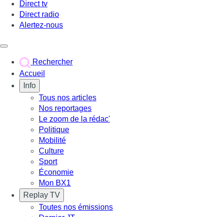
Direct tv
Direct radio
Alertez-nous
Déclencher le menu
Rechercher
Accueil
Info
Tous nos articles
Nos reportages
Le zoom de la rédac'
Politique
Mobilité
Culture
Sport
Économie
Mon BX1
Replay TV
Toutes nos émissions