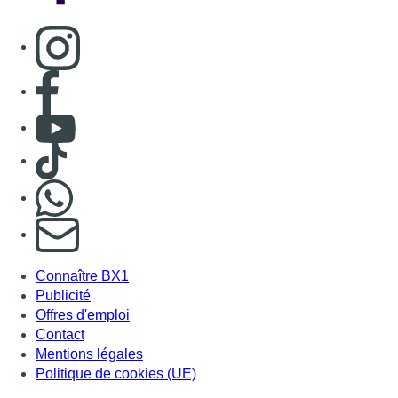
Consulter page Instagram
Consulter page Facebook
Consulter Youtube
Consulter TikTok
Nous rejoindre sur Whatsapp
S'abonner à notre newsletter
Connaître BX1
Publicité
Offres d'emploi
Contact
Mentions légales
Politique de cookies (UE)