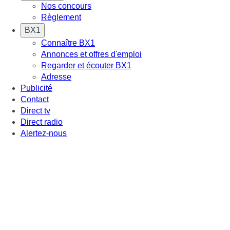
Nos concours
Règlement
BX1
Connaître BX1
Annonces et offres d'emploi
Regarder et écouter BX1
Adresse
Publicité
Contact
Direct tv
Direct radio
Alertez-nous