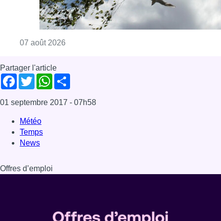
Consulter l'article "Météo : un vendredi part
07 août 2026
Partager l'article
Facebook
Twitter
WhatsApp
Share
01 septembre 2017
- 07h58
Météo
Temps
News
Offres d’emploi