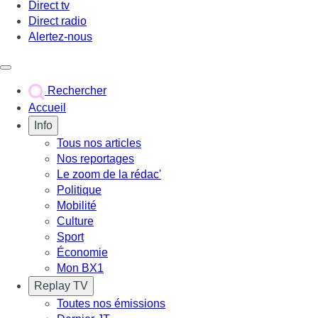
Direct tv
Direct radio
Alertez-nous
Déclencher le menu
Rechercher
Accueil
Info
Tous nos articles
Nos reportages
Le zoom de la rédac'
Politique
Mobilité
Culture
Sport
Économie
Mon BX1
Replay TV
Toutes nos émissions