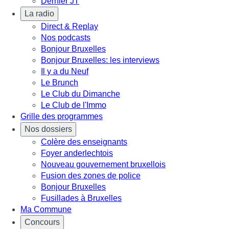
Dernier JT
La radio
Direct & Replay
Nos podcasts
Bonjour Bruxelles
Bonjour Bruxelles: les interviews
Il y a du Neuf
Le Brunch
Le Club du Dimanche
Le Club de l'Immo
Grille des programmes
Nos dossiers
Colère des enseignants
Foyer anderlechtois
Nouveau gouvernement bruxellois
Fusion des zones de police
Bonjour Bruxelles
Fusillades à Bruxelles
Ma Commune
Concours