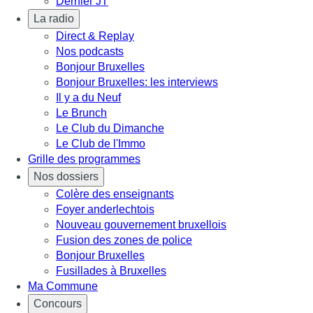
Dernier JT
La radio
Direct & Replay
Nos podcasts
Bonjour Bruxelles
Bonjour Bruxelles: les interviews
Il y a du Neuf
Le Brunch
Le Club du Dimanche
Le Club de l'Immo
Grille des programmes
Nos dossiers
Colère des enseignants
Foyer anderlechtois
Nouveau gouvernement bruxellois
Fusion des zones de police
Bonjour Bruxelles
Fusillades à Bruxelles
Ma Commune
Concours