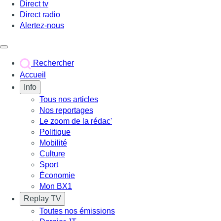
Direct tv
Direct radio
Alertez-nous
Déclencher le menu
Rechercher
Accueil
Info
Tous nos articles
Nos reportages
Le zoom de la rédac'
Politique
Mobilité
Culture
Sport
Économie
Mon BX1
Replay TV
Toutes nos émissions