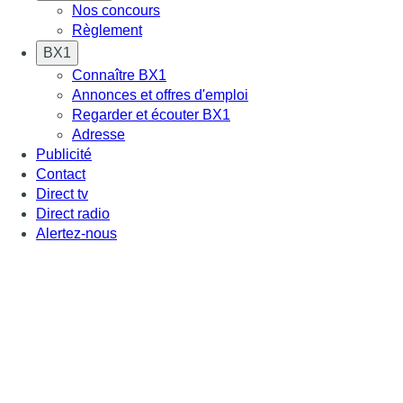
Nos concours
Règlement
BX1
Connaître BX1
Annonces et offres d'emploi
Regarder et écouter BX1
Adresse
Publicité
Contact
Direct tv
Direct radio
Alertez-nous