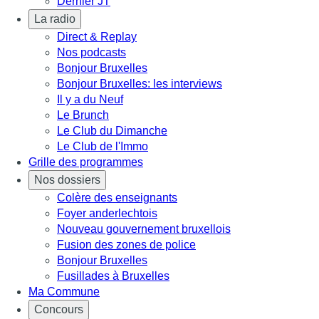
Dernier JT
La radio
Direct & Replay
Nos podcasts
Bonjour Bruxelles
Bonjour Bruxelles: les interviews
Il y a du Neuf
Le Brunch
Le Club du Dimanche
Le Club de l'Immo
Grille des programmes
Nos dossiers
Colère des enseignants
Foyer anderlechtois
Nouveau gouvernement bruxellois
Fusion des zones de police
Bonjour Bruxelles
Fusillades à Bruxelles
Ma Commune
Concours