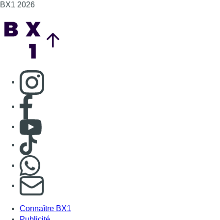
BX1 2026
Back to top
Consulter page Instagram
Consulter page Facebook
Consulter Youtube
Consulter TikTok
Nous rejoindre sur Whatsapp
S'abonner à notre newsletter
Connaître BX1
Publicité