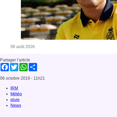
Consulter l'article "L’Union Saint-Gilloise at
08 août 2026
Partager l'article
Facebook
Twitter
WhatsApp
Share
06 octobre 2019
- 11h21
IRM
Météo
pluie
News