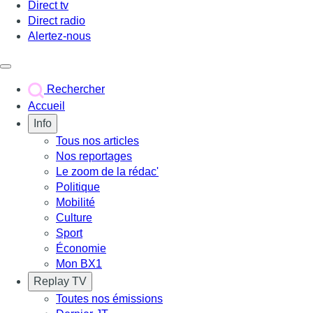
Direct tv
Direct radio
Alertez-nous
Déclencher le menu
Rechercher
Accueil
Info
Tous nos articles
Nos reportages
Le zoom de la rédac'
Politique
Mobilité
Culture
Sport
Économie
Mon BX1
Replay TV
Toutes nos émissions