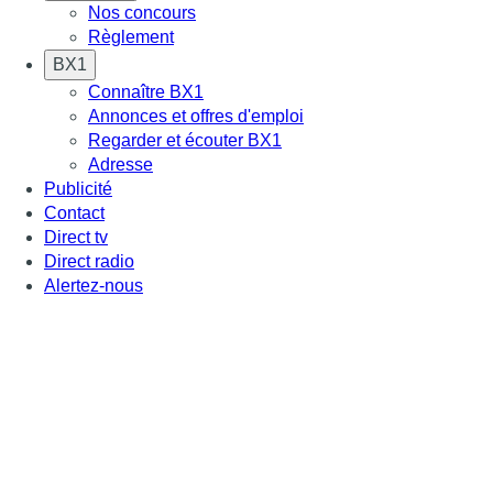
Nos concours
Règlement
BX1
Connaître BX1
Annonces et offres d'emploi
Regarder et écouter BX1
Adresse
Publicité
Contact
Direct tv
Direct radio
Alertez-nous