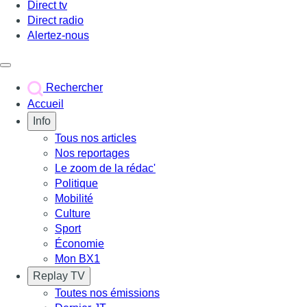
Direct tv
Direct radio
Alertez-nous
Déclencher le menu
Rechercher
Accueil
Info
Tous nos articles
Nos reportages
Le zoom de la rédac'
Politique
Mobilité
Culture
Sport
Économie
Mon BX1
Replay TV
Toutes nos émissions