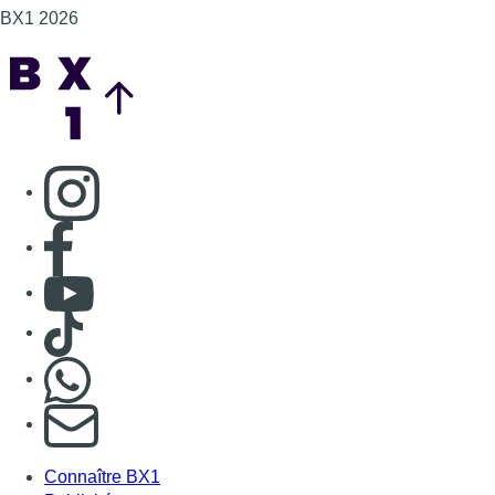
BX1 2026
Back to top
Consulter page Instagram
Consulter page Facebook
Consulter Youtube
Consulter TikTok
Nous rejoindre sur Whatsapp
S'abonner à notre newsletter
Connaître BX1