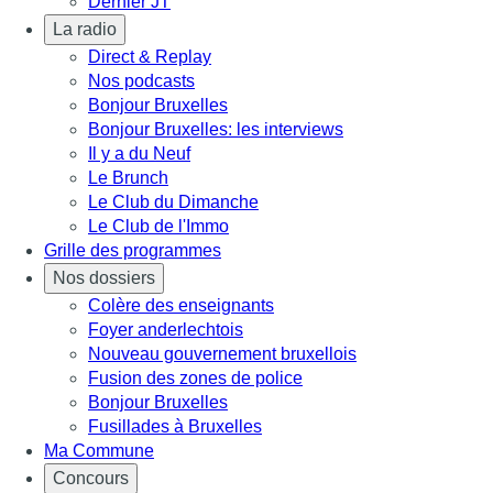
Dernier JT
La radio
Direct & Replay
Nos podcasts
Bonjour Bruxelles
Bonjour Bruxelles: les interviews
Il y a du Neuf
Le Brunch
Le Club du Dimanche
Le Club de l'Immo
Grille des programmes
Nos dossiers
Colère des enseignants
Foyer anderlechtois
Nouveau gouvernement bruxellois
Fusion des zones de police
Bonjour Bruxelles
Fusillades à Bruxelles
Ma Commune
Concours