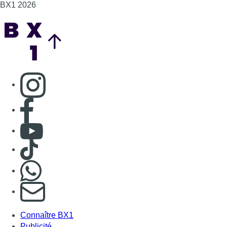
BX1 2026
Back to top
Consulter page Instagram
Consulter page Facebook
Consulter Youtube
Consulter TikTok
Nous rejoindre sur Whatsapp
S'abonner à notre newsletter
Connaître BX1
Publicité