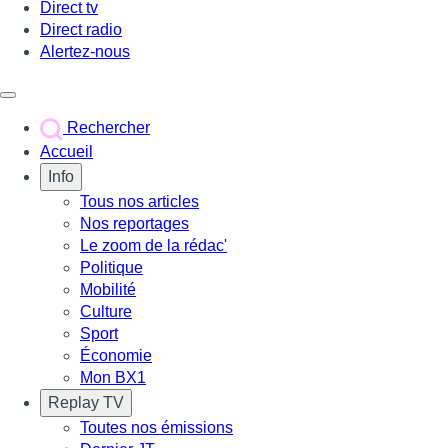
Direct tv
Direct radio
Alertez-nous
Déclencher le menu
Rechercher
Accueil
Info
Tous nos articles
Nos reportages
Le zoom de la rédac'
Politique
Mobilité
Culture
Sport
Économie
Mon BX1
Replay TV
Toutes nos émissions