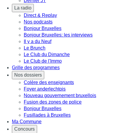
Dernier JT
La radio
Direct & Replay
Nos podcasts
Bonjour Bruxelles
Bonjour Bruxelles: les interviews
Il y a du Neuf
Le Brunch
Le Club du Dimanche
Le Club de l'Immo
Grille des programmes
Nos dossiers
Colère des enseignants
Foyer anderlechtois
Nouveau gouvernement bruxellois
Fusion des zones de police
Bonjour Bruxelles
Fusillades à Bruxelles
Ma Commune
Concours