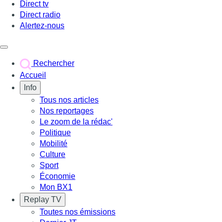
Direct tv
Direct radio
Alertez-nous
Déclencher le menu
Rechercher
Accueil
Info
Tous nos articles
Nos reportages
Le zoom de la rédac'
Politique
Mobilité
Culture
Sport
Économie
Mon BX1
Replay TV
Toutes nos émissions