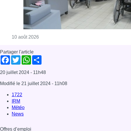
Consulter l'article "Chaleur : 95% des maiso
10 août 2026
Partager l'article
Facebook
Twitter
WhatsApp
Share
20 juillet 2024
- 11h48
Modifié le
21 juillet 2024
- 11h08
1722
IRM
Météo
News
Offres d’emploi