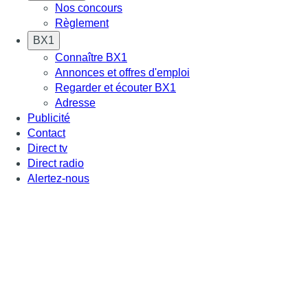
Nos concours
Règlement
BX1
Connaître BX1
Annonces et offres d'emploi
Regarder et écouter BX1
Adresse
Publicité
Contact
Direct tv
Direct radio
Alertez-nous