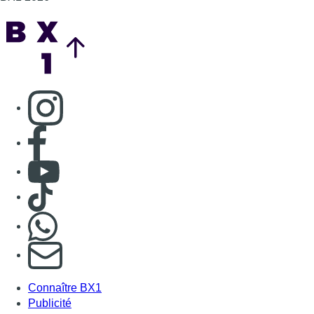
Back to top
Consulter page Instagram
Consulter page Facebook
Consulter Youtube
Consulter TikTok
Nous rejoindre sur Whatsapp
S'abonner à notre newsletter
Connaître BX1
Publicité