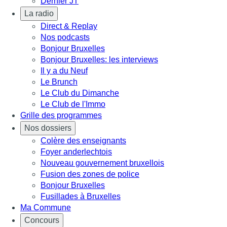
Dernier JT
La radio
Direct & Replay
Nos podcasts
Bonjour Bruxelles
Bonjour Bruxelles: les interviews
Il y a du Neuf
Le Brunch
Le Club du Dimanche
Le Club de l'Immo
Grille des programmes
Nos dossiers
Colère des enseignants
Foyer anderlechtois
Nouveau gouvernement bruxellois
Fusion des zones de police
Bonjour Bruxelles
Fusillades à Bruxelles
Ma Commune
Concours