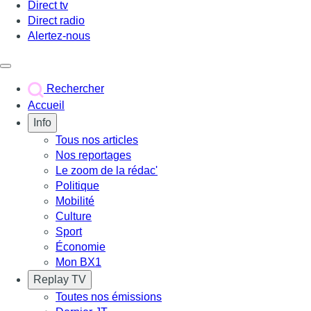
Direct tv
Direct radio
Alertez-nous
Déclencher le menu
Rechercher
Accueil
Info
Tous nos articles
Nos reportages
Le zoom de la rédac'
Politique
Mobilité
Culture
Sport
Économie
Mon BX1
Replay TV
Toutes nos émissions