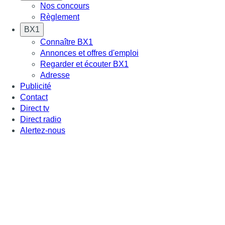
Nos concours
Règlement
BX1
Connaître BX1
Annonces et offres d'emploi
Regarder et écouter BX1
Adresse
Publicité
Contact
Direct tv
Direct radio
Alertez-nous