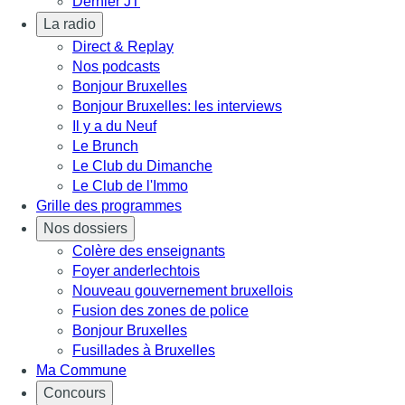
Dernier JT
La radio
Direct & Replay
Nos podcasts
Bonjour Bruxelles
Bonjour Bruxelles: les interviews
Il y a du Neuf
Le Brunch
Le Club du Dimanche
Le Club de l'Immo
Grille des programmes
Nos dossiers
Colère des enseignants
Foyer anderlechtois
Nouveau gouvernement bruxellois
Fusion des zones de police
Bonjour Bruxelles
Fusillades à Bruxelles
Ma Commune
Concours