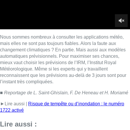
l’instant très compliquées.
■
Reportage de L. Saint-Ghislain, F. De Heneau et H. Moriamé
►Lire aussi |
Risque de tempête ou d’inondation : le numéro
1722 activé
Lire aussi :
Deux suspects interpellés après un
vol à main armée dans un magasin
de téléphones