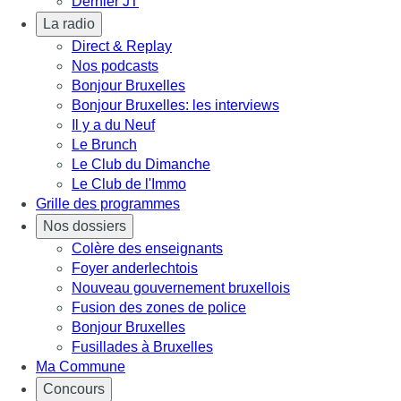
Dernier JT
La radio
Direct & Replay
Nos podcasts
Bonjour Bruxelles
Bonjour Bruxelles: les interviews
Il y a du Neuf
Le Brunch
Le Club du Dimanche
Le Club de l'Immo
Grille des programmes
Nos dossiers
Colère des enseignants
Foyer anderlechtois
Nouveau gouvernement bruxellois
Fusion des zones de police
Bonjour Bruxelles
Fusillades à Bruxelles
Ma Commune
Concours