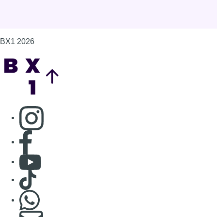
Consulter page Facebook
Consulter Youtube
Consulter TikTok
Nous rejoindre sur Whatsapp
S'abonner à notre newsletter
Connaître BX1
Publicité
Offres d'emploi
Contact
Mentions légales
Politique de cookies (UE)
Gérer les cookies