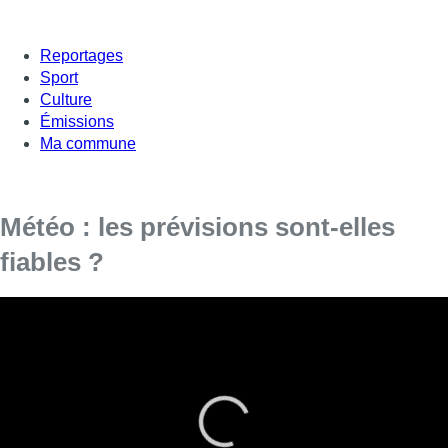
Reportages
Sport
Culture
Émissions
Ma commune
Météo : les prévisions sont-elles
fiables ?
Nous sommes nombreux à consulter les applications météo,
mais elles ne sont pas toujours fiables. Alors la faute aux
changement climatiques ? En partie. Mais aussi aux modèles
automatiques prévisionnels. Pour maximiser ses chances,
mieux vaut choisir les prévisions de l’IRM, l’Institut Royal
Météorologique. Même si les experts qui y travaillent
reconnaissent que les prévisions au-delà de 3 jours sont pour