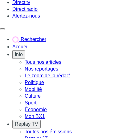
Direct tv
Direct radio
Alertez-nous
Déclencher le menu
Rechercher
Accueil
Info
Tous nos articles
Nos reportages
Le zoom de la rédac'
Politique
Mobilité
Culture
Sport
Économie
Mon BX1
Replay TV
Toutes nos émissions