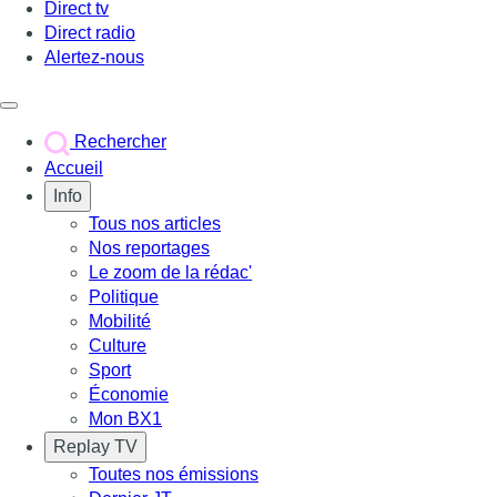
Direct tv
Direct radio
Alertez-nous
Déclencher le menu
Rechercher
Accueil
Info
Tous nos articles
Nos reportages
Le zoom de la rédac'
Politique
Mobilité
Culture
Sport
Économie
Mon BX1
Replay TV
Toutes nos émissions