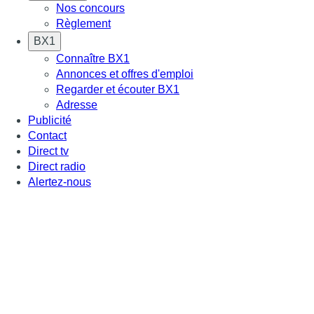
Nos concours
Règlement
BX1
Connaître BX1
Annonces et offres d'emploi
Regarder et écouter BX1
Adresse
Publicité
Contact
Direct tv
Direct radio
Alertez-nous