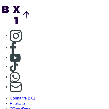
Back to top
Consulter page Instagram
Consulter page Facebook
Consulter Youtube
Consulter TikTok
Nous rejoindre sur Whatsapp
S'abonner à notre newsletter
Connaître BX1
Publicité
Offres d'emploi