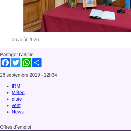
Consulter l'article "La Commune d’Ixelles 
06 août 2026
Partager l'article
Facebook
Twitter
WhatsApp
Share
28 septembre 2019
- 12h34
IRM
Météo
pluie
vent
News
Offres d’emploi