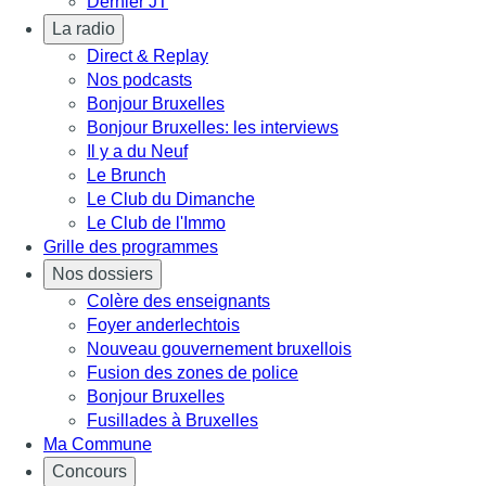
Dernier JT
La radio
Direct & Replay
Nos podcasts
Bonjour Bruxelles
Bonjour Bruxelles: les interviews
Il y a du Neuf
Le Brunch
Le Club du Dimanche
Le Club de l'Immo
Grille des programmes
Nos dossiers
Colère des enseignants
Foyer anderlechtois
Nouveau gouvernement bruxellois
Fusion des zones de police
Bonjour Bruxelles
Fusillades à Bruxelles
Ma Commune
Concours