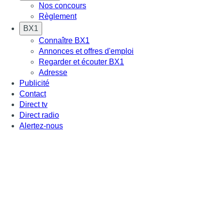
Nos concours
Règlement
BX1
Connaître BX1
Annonces et offres d'emploi
Regarder et écouter BX1
Adresse
Publicité
Contact
Direct tv
Direct radio
Alertez-nous