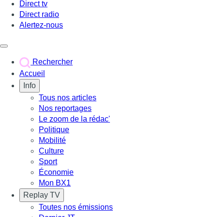
Direct tv
Direct radio
Alertez-nous
Déclencher le menu
Rechercher
Accueil
Info
Tous nos articles
Nos reportages
Le zoom de la rédac'
Politique
Mobilité
Culture
Sport
Économie
Mon BX1
Replay TV
Toutes nos émissions