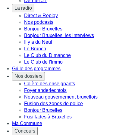
Dernier JT
La radio
Direct & Replay
Nos podcasts
Bonjour Bruxelles
Bonjour Bruxelles: les interviews
Il y a du Neuf
Le Brunch
Le Club du Dimanche
Le Club de l'Immo
Grille des programmes
Nos dossiers
Colère des enseignants
Foyer anderlechtois
Nouveau gouvernement bruxellois
Fusion des zones de police
Bonjour Bruxelles
Fusillades à Bruxelles
Ma Commune
Concours