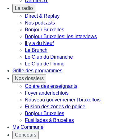
Dernier JT
La radio
Direct & Replay
Nos podcasts
Bonjour Bruxelles
Bonjour Bruxelles: les interviews
Il y a du Neuf
Le Brunch
Le Club du Dimanche
Le Club de l'Immo
Grille des programmes
Nos dossiers
Colère des enseignants
Foyer anderlechtois
Nouveau gouvernement bruxellois
Fusion des zones de police
Bonjour Bruxelles
Fusillades à Bruxelles
Ma Commune
Concours