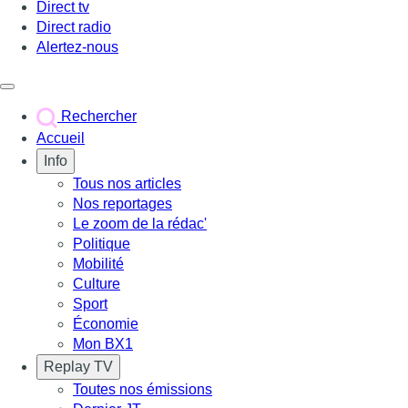
Direct tv
Direct radio
Alertez-nous
Déclencher le menu
Rechercher
Accueil
Info
Tous nos articles
Nos reportages
Le zoom de la rédac'
Politique
Mobilité
Culture
Sport
Économie
Mon BX1
Replay TV
Toutes nos émissions