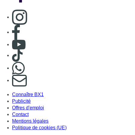
Consulter page Instagram
Consulter page Facebook
Consulter Youtube
Consulter TikTok
Nous rejoindre sur Whatsapp
S'abonner à notre newsletter
Connaître BX1
Publicité
Offres d'emploi
Contact
Mentions légales
Politique de cookies (UE)