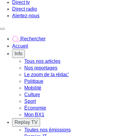
Direct tv
Direct radio
Alertez-nous
Déclencher le menu
Rechercher
Accueil
Info
Tous nos articles
Nos reportages
Le zoom de la rédac'
Politique
Mobilité
Culture
Sport
Économie
Mon BX1
Replay TV
Toutes nos émissions