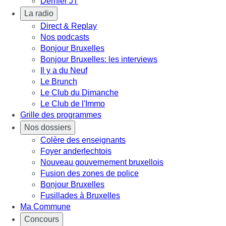
Dernier JT
La radio
Direct & Replay
Nos podcasts
Bonjour Bruxelles
Bonjour Bruxelles: les interviews
Il y a du Neuf
Le Brunch
Le Club du Dimanche
Le Club de l'Immo
Grille des programmes
Nos dossiers
Colère des enseignants
Foyer anderlechtois
Nouveau gouvernement bruxellois
Fusion des zones de police
Bonjour Bruxelles
Fusillades à Bruxelles
Ma Commune
Concours