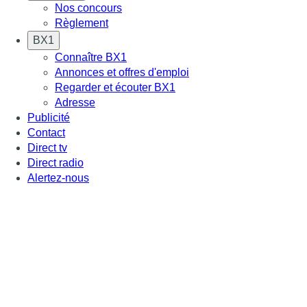
Nos concours
Règlement
BX1
Connaître BX1
Annonces et offres d'emploi
Regarder et écouter BX1
Adresse
Publicité
Contact
Direct tv
Direct radio
Alertez-nous