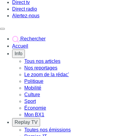
Direct tv
Direct radio
Alertez-nous
Déclencher le menu
Rechercher
Accueil
Info
Tous nos articles
Nos reportages
Le zoom de la rédac'
Politique
Mobilité
Culture
Sport
Économie
Mon BX1
Replay TV
Toutes nos émissions