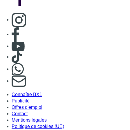
Consulter page Instagram
Consulter page Facebook
Consulter Youtube
Consulter TikTok
Nous rejoindre sur Whatsapp
S'abonner à notre newsletter
Connaître BX1
Publicité
Offres d'emploi
Contact
Mentions légales
Politique de cookies (UE)