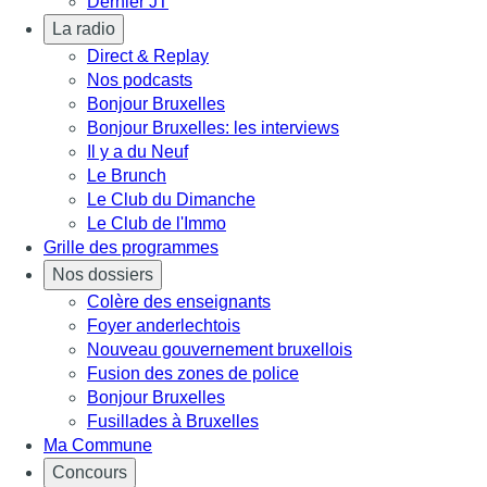
Dernier JT
La radio
Direct & Replay
Nos podcasts
Bonjour Bruxelles
Bonjour Bruxelles: les interviews
Il y a du Neuf
Le Brunch
Le Club du Dimanche
Le Club de l'Immo
Grille des programmes
Nos dossiers
Colère des enseignants
Foyer anderlechtois
Nouveau gouvernement bruxellois
Fusion des zones de police
Bonjour Bruxelles
Fusillades à Bruxelles
Ma Commune
Concours