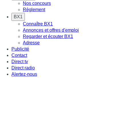
Nos concours
Règlement
BX1
Connaître BX1
Annonces et offres d'emploi
Regarder et écouter BX1
Adresse
Publicité
Contact
Direct tv
Direct radio
Alertez-nous