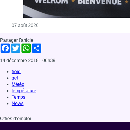
Consulter l'article "Le RWDM récolte déjà 10
07 août 2026
Partager l'article
Facebook
Twitter
WhatsApp
Share
14 décembre 2018
- 06h39
froid
gel
Météo
température
Temps
News
Offres d’emploi