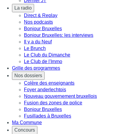
Dernier JT
La radio
Direct & Replay
Nos podcasts
Bonjour Bruxelles
Bonjour Bruxelles: les interviews
Il y a du Neuf
Le Brunch
Le Club du Dimanche
Le Club de l'Immo
Grille des programmes
Nos dossiers
Colère des enseignants
Foyer anderlechtois
Nouveau gouvernement bruxellois
Fusion des zones de police
Bonjour Bruxelles
Fusillades à Bruxelles
Ma Commune
Concours