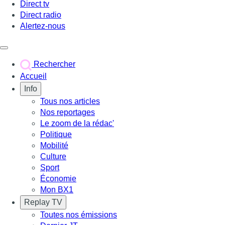
Direct tv
Direct radio
Alertez-nous
Déclencher le menu
Rechercher
Accueil
Info
Tous nos articles
Nos reportages
Le zoom de la rédac'
Politique
Mobilité
Culture
Sport
Économie
Mon BX1
Replay TV
Toutes nos émissions