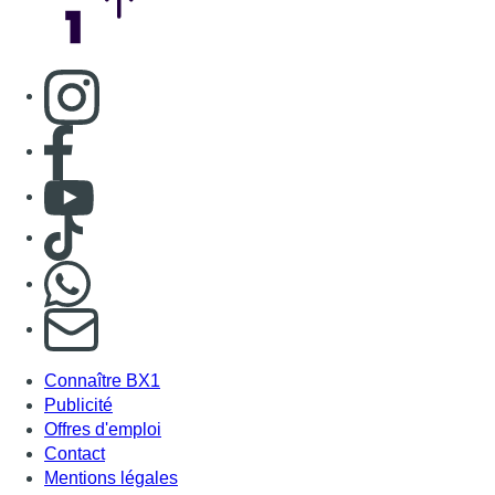
Consulter page Instagram
Consulter page Facebook
Consulter Youtube
Consulter TikTok
Nous rejoindre sur Whatsapp
S'abonner à notre newsletter
Connaître BX1
Publicité
Offres d'emploi
Contact
Mentions légales