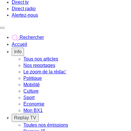
Direct tv
Direct radio
Alertez-nous
Déclencher le menu
Rechercher
Accueil
Info
Tous nos articles
Nos reportages
Le zoom de la rédac'
Politique
Mobilité
Culture
Sport
Économie
Mon BX1
Replay TV
Toutes nos émissions