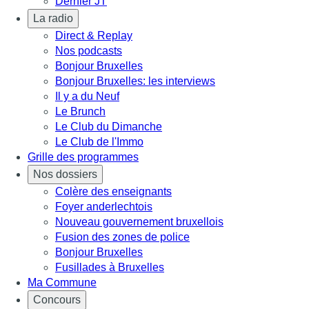
Dernier JT
La radio
Direct & Replay
Nos podcasts
Bonjour Bruxelles
Bonjour Bruxelles: les interviews
Il y a du Neuf
Le Brunch
Le Club du Dimanche
Le Club de l'Immo
Grille des programmes
Nos dossiers
Colère des enseignants
Foyer anderlechtois
Nouveau gouvernement bruxellois
Fusion des zones de police
Bonjour Bruxelles
Fusillades à Bruxelles
Ma Commune
Concours